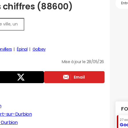
s chiffres (88600)
villers
Épinal
Golbey
Mise à jour le 28/05/26
Email
n
FO
rt-sur-Durbion
27 a
-Durbion
Goo