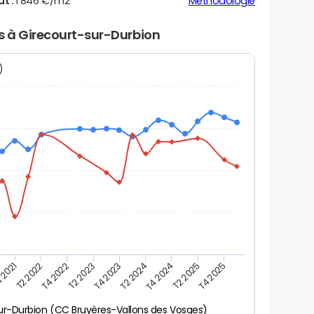
ut :
1 846 €/m2
Méthodologie
rs à Girecourt-sur-Durbion
N)
 2021
T2 2025
T4 2023
T2 2022
T4 2025
T2 2024
T4 2022
T4 2024
T2 2023
ur-Durbion (CC Bruyères-Vallons des Vosges)