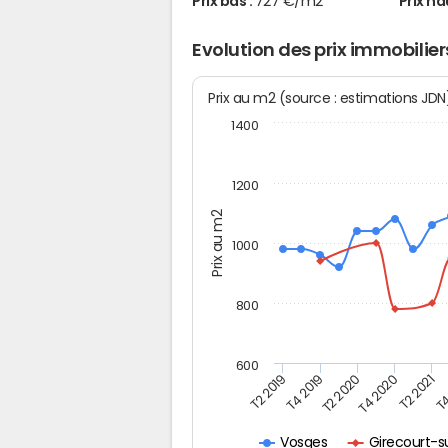
Prix bas :
727 €/m2
Prix ha
Evolution des prix immobilie
Prix au m2 (source : estimations JD
1400
1200
Prix au m2
1000
800
600
T4
T2 2020
T4 2020
T2 2019
T2 2021
T4 2019
Girecourt-s
Vosges