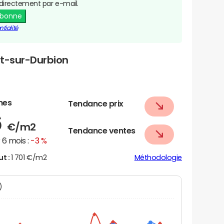
directement par e-mail.
abonne
tialité
rt-sur-Durbion
nes
Tendance prix
6
€/m2
Tendance ventes
6 mois :
-3 %
ut :
1 701 €/m2
Méthodologie
N)