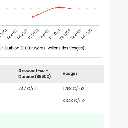
 2021
T2 2025
T4 2023
T2 2022
T4 2025
T2 2024
T4 2022
T4 2024
T2 2023
ur-Durbion (CC Bruyères-Vallons des Vosges)
Girecourt-sur-
Vosges
Durbion (88600)
747 €/m2
1 268 €/m2
3 343 €/m2