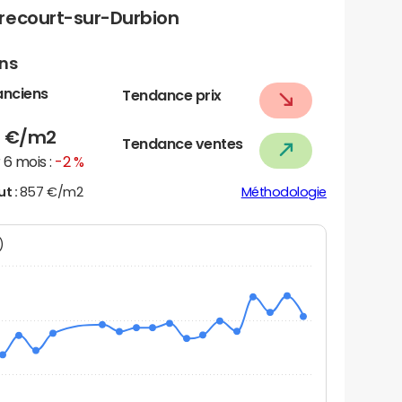
recourt-sur-Durbion
ens
anciens
Tendance prix
7
€/m2
Tendance ventes
6 mois :
-2 %
ut :
857 €/m2
Méthodologie
N)