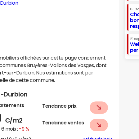
-Durbion
03 s
Cha
bon
res
21 se
Web
per
mobiliers affichées sur cette page concernent
communes Bruyères-Vallons des Vosges, dont
rt-sur-Durbion. Nos estimations sont par
helle de cette commune.
r-Durbion
artements
Tendance prix
9
€/m2
Tendance ventes
6 mois :
-9 %