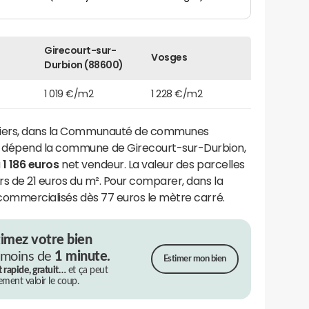
Girecourt-sur-
Vosges
Durbion (88600)
1 019 €/m2
1 228 €/m2
iliers, dans la Communauté de communes
t dépend la commune de Girecourt-sur-Durbion,
à
1 186 euros
net vendeur. La valeur des parcelles
urs de 21 euros du m². Pour comparer, dans la
 commercialisés dès 77 euros le mètre carré.
timez votre bien
 moins de
1 minute.
Estimer mon bien
t rapide, gratuit…
et ça peut
rement valoir le coup.