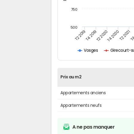
750
500
T4
T2 2020
T4 2020
T2 2019
T2 2021
T4 2019
Girecourt-s
Vosges
Prix au m2
Appartements anciens
Appartements neufs
A ne pas manquer