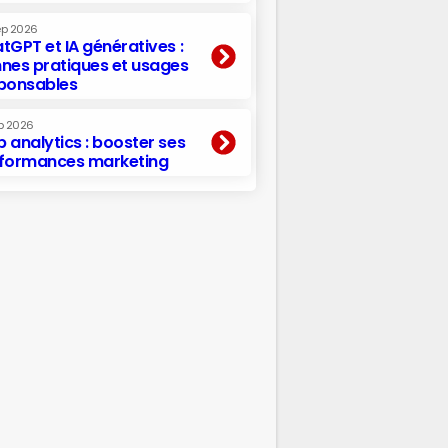
ep 2026
tGPT et IA génératives :
nes pratiques et usages
ponsables
p 2026
 analytics : booster ses
formances marketing