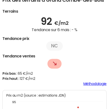
Prix des terrains à Grand'Combe-des-Bois
Terrains
92
€/m2
Tendance sur 6 mois :
- %
Tendance prix
NC
Tendance ventes
Prix bas :
65 €/m2
Prix haut :
127 €/m2
Méthodologie
Prix au m2 (source : estimations JDN)
95