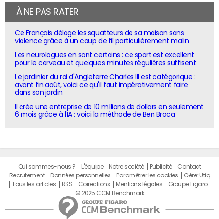
À NE PAS RATER
Ce Français déloge les squatteurs de sa maison sans
violence grâce à un coup de fil particulièrement malin
Les neurologues en sont certains : ce sport est excellent
pour le cerveau et quelques minutes régulières suffisent
Le jardinier du roi d'Angleterre Charles III est catégorique :
avant fin août, voici ce qu'il faut impérativement faire
dans son jardin
Il crée une entreprise de 10 millions de dollars en seulement
6 mois grâce à l'IA : voici la méthode de Ben Broca
Qui sommes-nous ?
L'équipe
Notre société
Publicité
Contact
Recrutement
Données personnelles
Paramétrer les cookies
Gérer Utiq
Tous les articles
RSS
Corrections
Mentions légales
Groupe Figaro
© 2025 CCM Benchmark