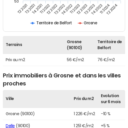
50
T4 2021
T4 2022
T4 2023
T3 2021
T3 2022
T3 2023
T2 2021
T2 2022
T2 2023
T2 2024
T1 2022
T1 2023
T1 2024
Territoire de Belfort
Grosne
Grosne
Territoire de
Terrains
(90100)
Belfort
Prix au m2
56 €/m2
76 €/m2
Prix immobiliers à Grosne et dans les villes
proches
Evolution
Ville
Prix du m2
sur 6 mois
Grosne (90100)
1 226 €/m2
-10 %
Delle
(90100)
1 251 €/m2
+5 %