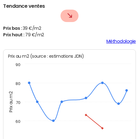
Tendance ventes
Prix bas :
39 €/m2
Prix haut :
79 €/m2
Méthodologie
Prix au m2 (source : estimations JDN)
90
80
Prix au m2
70
60