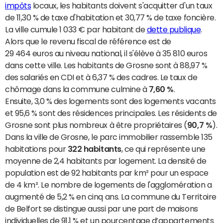
impôts
locaux, les habitants doivent s'acquitter d'un taux
de 11,30 % de taxe d'habitation et 30,77 % de taxe foncière.
La ville cumule 1 033 € par habitant de
dette publique
.
Alors que le revenu fiscal de référence est de
29 464 euros au niveau national, il s'élève à 35 810 euros
dans cette ville. Les habitants de Grosne sont à 88,97 %
des salariés en CDI et à 6,37 % des cadres. Le taux de
chômage dans la commune culmine à
7,60 %
.
Ensuite, 3,0 % des logements sont des logements vacants
et 95,6 % sont des résidences principales. Les résidents de
Grosne sont plus nombreux à être propriétaires (
90,7 %
).
Dans la ville de Grosne, le parc immobilier rassemble 135
habitations pour
322 habitants
, ce qui représente une
moyenne de 2,4 habitants par logement. La densité de
population est de 92 habitants par km² pour un espace
de 4 km². Le nombre de logements de l'agglomération a
augmenté de 5,2 % en cinq ans. La commune du Territoire
de Belfort se distingue aussi par une part de maisons
individuelles de 91,1 % et un pourcentage d’appartements