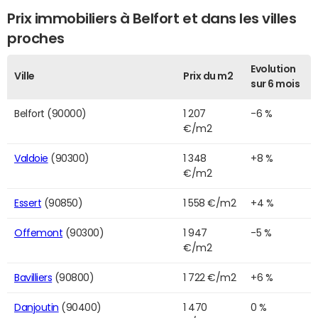
Prix immobiliers à Belfort et dans les villes
proches
Evolution
Ville
Prix du m2
sur 6 mois
Belfort (90000)
1 207
-6 %
€/m2
Valdoie
(90300)
1 348
+8 %
€/m2
Essert
(90850)
1 558 €/m2
+4 %
Offemont
(90300)
1 947
-5 %
€/m2
Bavilliers
(90800)
1 722 €/m2
+6 %
Danjoutin
(90400)
1 470
0 %