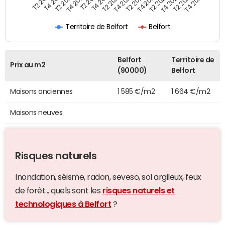
T4 2021
T2 2025
T2 2019
T4 2022
T2 2020
T4 2023
T2 2021
T4 2024
T2 2022
T4 2025
T4 2019
T2 2023
T4 2020
T2 2024
Territoire de Belfort
Belfort
Belfort
Territoire de
Prix au m2
(90000)
Belfort
Maisons anciennes
1 585 €/m2
1 664 €/m2
Maisons neuves
Risques naturels
Inondation, séisme, radon, seveso, sol argileux, feux
de forêt... quels sont les
risques naturels et
technologiques à Belfort
?