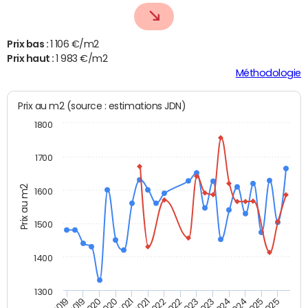
Prix bas :
1 106 €/m2
Prix haut :
1 983 €/m2
Méthodologie
Prix au m2 (source : estimations JDN)
1800
1700
Prix au m2
1600
1500
1400
1300