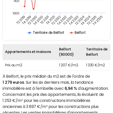
1100
1000
T4 2021
T2 2025
T2 2019
T4 2022
T2 2020
T4 2023
T2 2021
T4 2024
T2 2022
T4 2025
T4 2019
T2 2023
T4 2020
T2 2024
Territoire de Belfort
Belfort
Belfort
Territoire de
Appartements et maisons
(90000)
Belfort
Prix au m2
1 207 €/m2
1 330 €/m2
À Belfort, le prix médian du m2 est de l'ordre de
1 279 euros
. Sur les six derniers mois, la tendance
immobilière est à l'embellie avec
6,94 %
d'augmentation.
Concernant les prix des appartements, ils évoluent de
1 253 €/m² pour les constructions immobilières
anciennes à 3 897 €/m² pour les constructions plus
récentes. Les ventes immobilières d'appartements