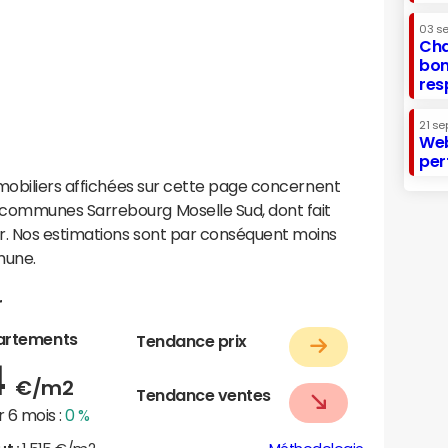
03 s
Cha
bon
res
21 se
Web
per
mobiliers affichées sur cette page concernent
communes Sarrebourg Moselle Sud, dont fait
. Nos estimations sont par conséquent moins
mune.
r
artements
Tendance prix
4
€/m2
Tendance ventes
 6 mois :
0 %