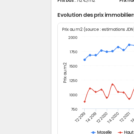
Prix bas :
712 €/m2
Prix ha
Evolution des prix immobilie
Prix au m2 (source : estimations JD
2000
1750
Prix au m2
1500
1250
1000
750
T4
T2 2020
T4 2020
T2 2019
T2 2021
T4 2019
Haut
Moselle