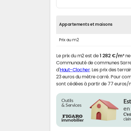
Appartements et maisons
Prix au m2
Le prix du m2 est de
1 282 €/m²
net
Communauté de communes Sarreb
d'
Haut-Clocher
. Les prix des terr
23 euros du mètre carré. Pour comp
sont cédées à partir de 77 euros/
Outils
Es
& Services
en
C’es
clai