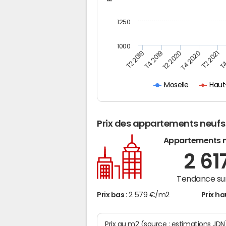
1250
1000
T4
T2 2020
T4 2020
T2 2019
T2 2021
T4 2019
Haut
Moselle
Prix des appartements neufs
Appartements 
2 61
Tendance sur
Prix bas :
2 579 €/m2
Prix ha
Prix au m2 (source : estimations JD