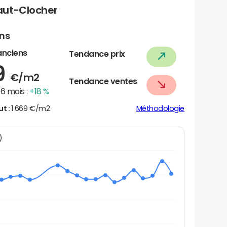
aut-Clocher
ens
anciens
Tendance prix
9
€/m2
Tendance ventes
6 mois :
+18 %
ut :
1 669 €/m2
Méthodologie
N)