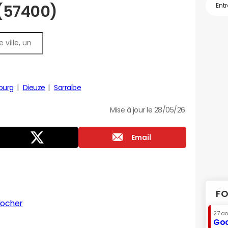
 (57400)
ourg
Dieuze
Sarralbe
Mise à jour le 28/05/26
Email
FO
locher
27 a
Goo