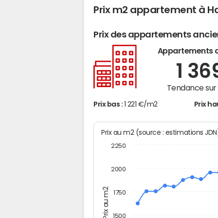
Prix m2 appartement à H
Prix des appartements anci
Appartements 
1 36
Tendance sur 
Prix bas :
1 221 €/m2
Prix ha
Prix au m2 (source : estimations JD
2250
2000
Prix au m2
1750
1500