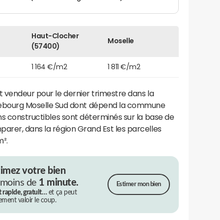
Haut-Clocher
Moselle
(57400)
1 164 €/m2
1 811 €/m2
 vendeur pour le dernier trimestre dans la
ourg Moselle Sud dont dépend la commune
ains constructibles sont déterminés sur la base de
arer, dans la région Grand Est les parcelles
m².
timez votre bien
 moins de
1 minute.
Estimer mon bien
t rapide, gratuit…
et ça peut
rement valoir le coup.