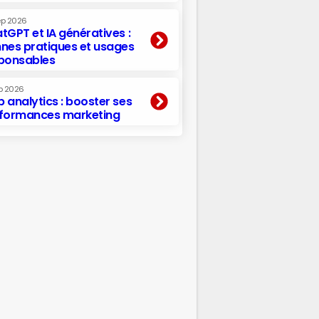
ep 2026
tGPT et IA génératives :
nes pratiques et usages
ponsables
p 2026
 analytics : booster ses
formances marketing