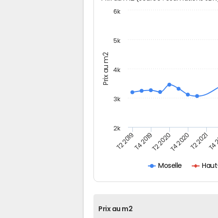
6k
5k
Prix au m2
4k
3k
2k
T4 
T2 2019
T2 2020
T2 2021
T4 2019
T4 2020
Haut
Moselle
Prix au m2