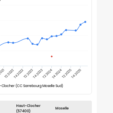
2021
T2 2025
T4 2022
T4 2023
T4 2024
T2 2022
T4 2025
T2 2023
T2 2024
-Clocher (CC Sarrebourg Moselle Sud)
Haut-Clocher
Moselle
(57400)