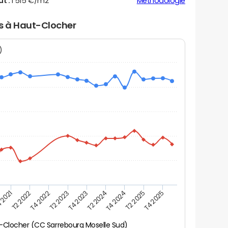
ut :
1 515 €/m2
Méthodologie
rs à Haut-Clocher
N)
 2021
T2 2025
T4 2023
T2 2022
T4 2025
T2 2024
T4 2022
T4 2024
T2 2023
-Clocher (CC Sarrebourg Moselle Sud)