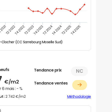
 2021
T2 2025
T4 2023
T2 2022
T4 2025
T2 2024
T4 2022
T4 2024
T2 2023
-Clocher (CC Sarrebourg Moselle Sud)
neufs
Tendance prix
NC
7
€/m2
Tendance ventes
 6 mois :
- %
ut :
2 742 €/m2
Méthodologie
N)