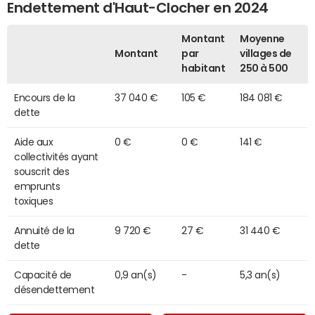
Endettement d'Haut-Clocher en 2024
Montant
Moyenne
Montant
par
villages de
habitant
250 à 500
Encours de la
37 040 €
105 €
184 081 €
dette
Aide aux
0 €
0 €
141 €
collectivités ayant
souscrit des
emprunts
toxiques
Annuité de la
9 720 €
27 €
31 440 €
dette
Capacité de
0,9 an(s)
-
5,3 an(s)
désendettement