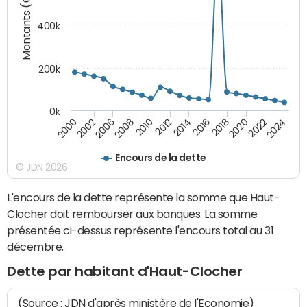
Montants (€)
400k
200k
0k
2000
2022
2016
2010
2002
2024
2018
2012
2006
2020
2014
2008
Encours de la dette
© JDN 2026
L'encours de la dette représente la somme que Haut-
Clocher doit rembourser aux banques. La somme
présentée ci-dessus représente l'encours total au 31
décembre.
Dette par habitant d'Haut-Clocher
(Source : JDN d'après ministère de l'Economie)