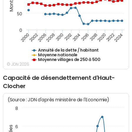
50
0
2014
2008
2000
2024
2018
2012
2006
2022
2016
2010
2002
2020
Annuité de la dette / habitant
Moyenne nationale
Moyenne villages de 250 à 500
© JDN 2026
Capacité de désendettement d'Haut-
Clocher
(Source : JDN d'après ministère de l'Economie)
8
6