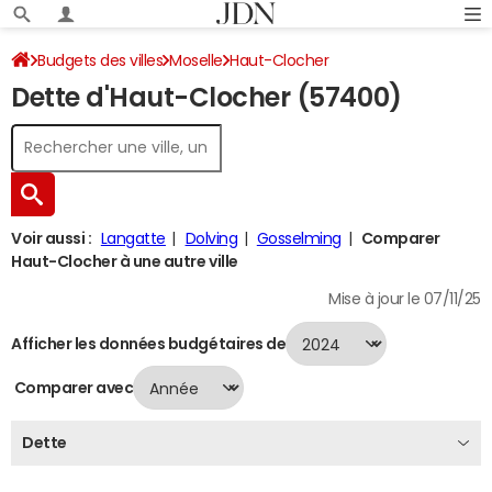
Budgets des villes
Moselle
Haut-Clocher
Dette d'Haut-Clocher (57400)
Dette au 31/12/2024
Voir aussi :
Langatte
Dolving
Gosselming
Comparer
Haut-Clocher à une autre ville
Mise à jour le 07/11/25
Afficher les données budgétaires de
Comparer avec
Dette