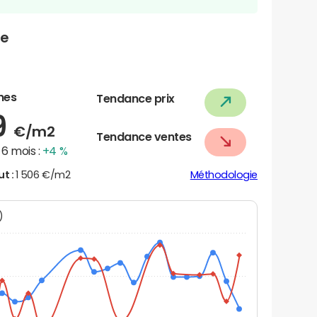
ve
nes
Tendance prix
9
€/m2
Tendance ventes
6 mois :
+4 %
ut :
1 506 €/m2
Méthodologie
N)