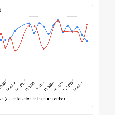
N)
 2021
T2 2025
T4 2023
T2 2022
T4 2025
T2 2024
T4 2022
T4 2024
T2 2023
ve (CC de la Vallée de la Haute Sarthe)