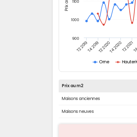
Prix au m2
1100
1000
900
T4
T2 2020
T4 2020
T2 2019
T2 2021
T4 2019
Hauteri
Orne
Prix au m2
Maisons anciennes
Maisons neuves