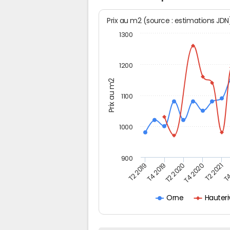
Prix au m2 (source : estimations JD
1300
1200
Prix au m2
1100
1000
900
T4
T2 2020
T4 2020
T2 2019
T2 2021
T4 2019
Hauteri
Orne