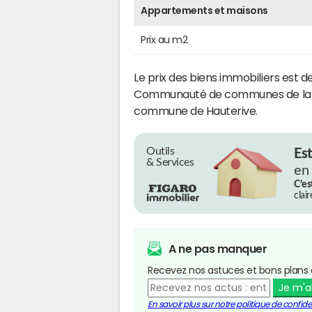
Appartements et maisons
Prix au m2
Le prix des biens immobiliers est d
Communauté de communes de la Val
commune de Hauterive.
Outils
Es
& Services
en
C’es
clai
A ne pas manquer
Recevez nos astuces et bons plans 
Je m'
En savoir plus sur notre politique de confiden