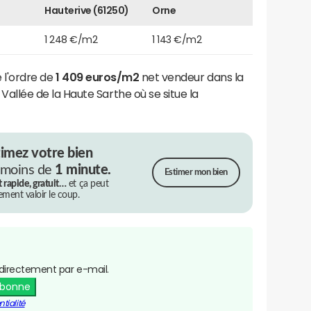
Hauterive (61250)
Orne
1 248 €/m2
1 143 €/m2
e l'ordre de
1 409 euros/m2
net vendeur dans la
lée de la Haute Sarthe où se situe la
timez votre bien
 moins de
1 minute.
Estimer mon bien
t rapide, gratuit…
et ça peut
rement valoir le coup.
directement par e-mail.
abonne
tialité