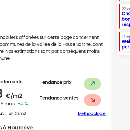
03 s
Cha
bon
res
mobiliers affichées sur cette page concernent
21 se
Web
ommunes de la Vallée de la Haute Sarthe, dont
per
ve. Nos estimations sont par conséquent moins
mune.
artements
Tendance prix
8
€/m2
Tendance ventes
6 mois :
+4 %
ut :
1 511 €/m2
Méthodologie
s à Hauterive