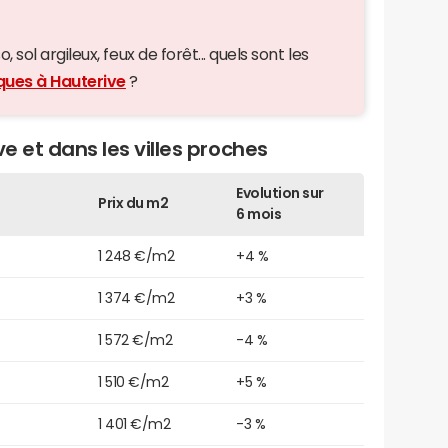
 sol argileux, feux de forêt... quels sont les
iques à Hauterive
?
ve et dans les villes proches
Evolution sur
Prix du m2
6 mois
1 248 €/m2
+4 %
1 374 €/m2
+3 %
1 572 €/m2
-4 %
1 510 €/m2
+5 %
1 401 €/m2
-3 %