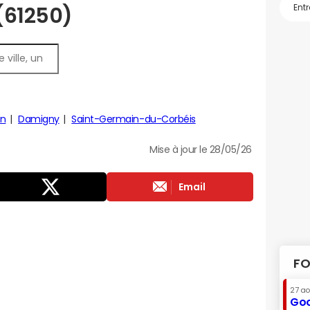
 (61250)
on
Damigny
Saint-Germain-du-Corbéis
Mise à jour le 28/05/26
Email
FO
27 a
Goo