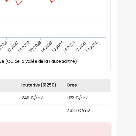
 2021
T2 2025
T4 2023
T2 2022
T4 2025
T2 2024
T4 2022
T4 2024
T2 2023
ve (CC de la Vallée de la Haute Sarthe)
Hauterive (61250)
Orne
1 249 €/m2
1 123 €/m2
2 325 €/m2