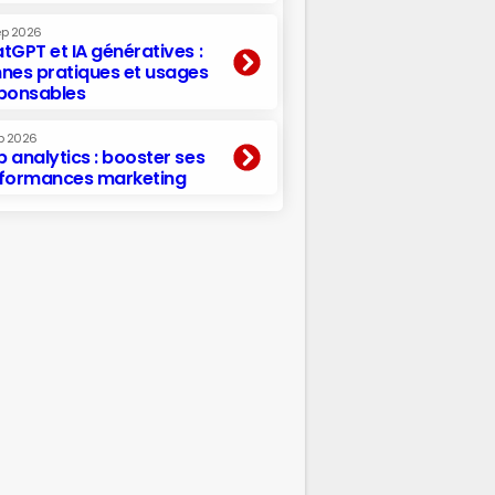
ep 2026
tGPT et IA génératives :
nes pratiques et usages
ponsables
p 2026
 analytics : booster ses
formances marketing