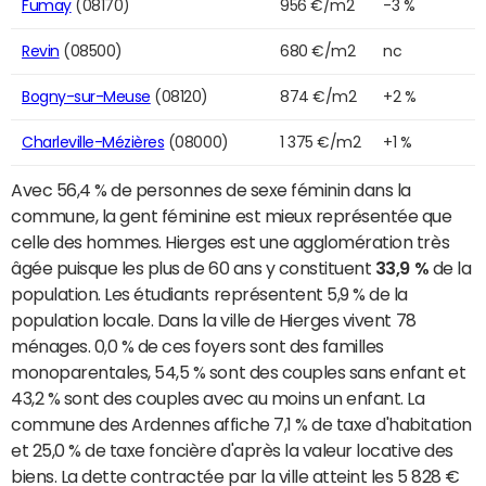
Fumay
(08170)
956 €/m2
-3 %
Revin
(08500)
680 €/m2
nc
Bogny-sur-Meuse
(08120)
874 €/m2
+2 %
Charleville-Mézières
(08000)
1 375 €/m2
+1 %
Avec 56,4 % de personnes de sexe féminin dans la
commune, la gent féminine est mieux représentée que
celle des hommes. Hierges est une agglomération très
âgée puisque les plus de 60 ans y constituent
33,9 %
de la
population. Les étudiants représentent 5,9 % de la
population locale. Dans la ville de Hierges vivent 78
ménages. 0,0 % de ces foyers sont des familles
monoparentales, 54,5 % sont des couples sans enfant et
43,2 % sont des couples avec au moins un enfant. La
commune des Ardennes affiche 7,1 % de taxe d'habitation
et 25,0 % de taxe foncière d'après la valeur locative des
biens. La dette contractée par la ville atteint les 5 828 €