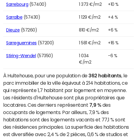
Sarrebourg
(57400)
1 373 €/m2
+10 %
Sarralbe
(57430)
1 129 €/m2
+4 %
Dieuze
(57260)
810 €/m2
+6 %
Sarreguemines
(57200)
1 581 €/m2
+16 %
Stiring-Wendel
(57350)
1 034
-6 %
€/m2
À Hultehouse, pour une population de
362 habitants
, le
parc immobilier de la ville équivaut à 214 habitations, ce
qui représente 1,7 habitant par logement en moyenne.
Les résidents d'Hultehouse sont plus propriétaires que
locataires. Ces derniers représentant
7,9 %
des
occupants de logements. Par ailleurs, 7,9 % des
habitations sont des logements vacants et 77,1 % sont
des résidences principales. La superficie des habitations
est diversifiée avec 2,4 % de 2 pièces, 0,6 % de studios et