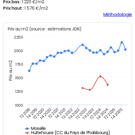
Prix bas :
1 220 €/m2
Prix haut :
1 576 €/m2
Méthodologie
Prix au m2 (source : estimations JDN)
2250
2000
Prix au m2
1750
1500
1250
1000
T4 2021
T2 2025
T2 2019
T4 2022
T2 2020
T4 2023
T2 2021
T4 2024
T2 2022
T4 2025
T4 2019
T2 2023
T4 2020
T2 2024
Moselle
Hultehouse (CC du Pays de Phalsbourg)