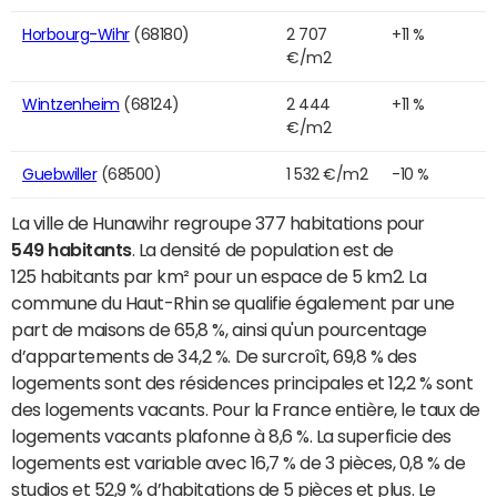
Horbourg-Wihr
(68180)
2 707
+11 %
€/m2
Wintzenheim
(68124)
2 444
+11 %
€/m2
Guebwiller
(68500)
1 532 €/m2
-10 %
La ville de Hunawihr regroupe 377 habitations pour
549 habitants
. La densité de population est de
125 habitants par km² pour un espace de 5 km2. La
commune du Haut-Rhin se qualifie également par une
part de maisons de 65,8 %, ainsi qu'un pourcentage
d’appartements de 34,2 %. De surcroît, 69,8 % des
logements sont des résidences principales et 12,2 % sont
des logements vacants. Pour la France entière, le taux de
logements vacants plafonne à 8,6 %. La superficie des
logements est variable avec 16,7 % de 3 pièces, 0,8 % de
studios et 52,9 % d’habitations de 5 pièces et plus. Le