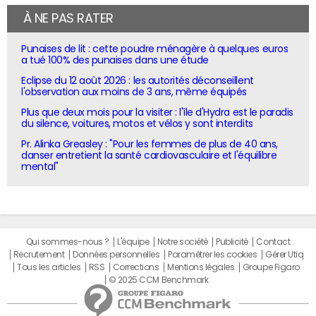
À NE PAS RATER
Punaises de lit : cette poudre ménagère à quelques euros
a tué 100% des punaises dans une étude
Eclipse du 12 août 2026 : les autorités déconseillent
l'observation aux moins de 3 ans, même équipés
Plus que deux mois pour la visiter : l'île d'Hydra est le paradis
du silence, voitures, motos et vélos y sont interdits
Pr. Alinka Greasley : "Pour les femmes de plus de 40 ans,
danser entretient la santé cardiovasculaire et l'équilibre
mental"
Qui sommes-nous ?
L'équipe
Notre société
Publicité
Contact
Recrutement
Données personnelles
Paramétrer les cookies
Gérer Utiq
Tous les articles
RSS
Corrections
Mentions légales
Groupe Figaro
© 2025 CCM Benchmark