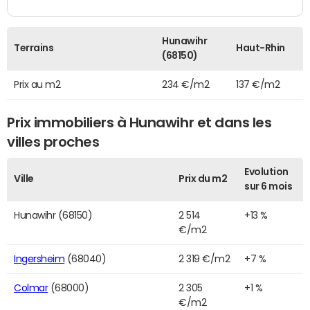
Hunawihr
Terrains
Haut-Rhin
(68150)
Prix au m2
234 €/m2
137 €/m2
Prix immobiliers à Hunawihr et dans les
villes proches
Evolution
Ville
Prix du m2
sur 6 mois
Hunawihr (68150)
2 514
+13 %
€/m2
Ingersheim
(68040)
2 319 €/m2
+7 %
Colmar
(68000)
2 305
+1 %
€/m2