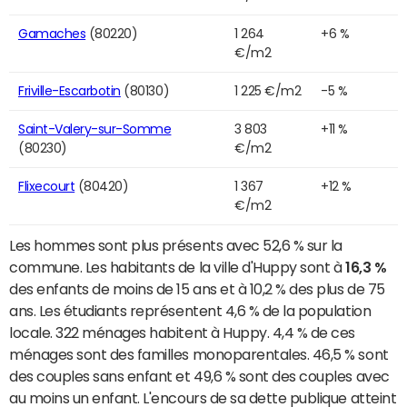
Gamaches
(80220)
1 264
+6 %
€/m2
Friville-Escarbotin
(80130)
1 225 €/m2
-5 %
Saint-Valery-sur-Somme
3 803
+11 %
(80230)
€/m2
Flixecourt
(80420)
1 367
+12 %
€/m2
Les hommes sont plus présents avec 52,6 % sur la
commune. Les habitants de la ville d'Huppy sont à
16,3 %
des enfants de moins de 15 ans et à 10,2 % des plus de 75
ans. Les étudiants représentent 4,6 % de la population
locale. 322 ménages habitent à Huppy. 4,4 % de ces
ménages sont des familles monoparentales. 46,5 % sont
des couples sans enfant et 49,6 % sont des couples avec
au moins un enfant. L'encours de sa dette publique atteint