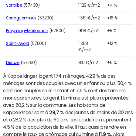
Sarralbe
(57430)
1 129 €/m2
+4 %
Sarreguemines
(57200)
1 581 €/m2
+16 %
Freyming-Merlebach
(57800)
998 €/m2
+5 %
Saint-Avold
(57500)
1 368
+12 %
€/m2
Dieuze
(57260)
810 €/m2
+6 %
À Kappelkinger logent 174 ménages. 42,9 % de ces
ménages sont des couples avec un enfant ou plus. 50,4 %
sont des couples sans enfant et 7,5 % sont des familles
monoparentales. La gent féminine est plus représentée
avec 50,2 % sur la commune. Les habitants de
Kappelkinger sont à
29,7 %
des jeunes de moins de 30 ans
et à 28,2 % des plus de 60 ans. Les étudiants représentent
4,5 % de la population de la ville. Il faut aussi prendre en
compte le taux de chômage qui culmine à
11,9 %
. Alors