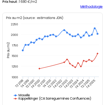
Prix haut :
1 680 €/m2
Méthodologie
Prix au m2 (source : estimations JDN)
2250
2000
Prix au m2
1750
1500
1250
1000
T4 2021
T2 2025
T2 2019
T4 2022
T2 2020
T4 2023
T2 2021
T4 2024
T2 2022
T4 2025
T4 2019
T2 2023
T4 2020
T2 2024
Moselle
Kappelkinger (CA Sarreguemines Confluences)