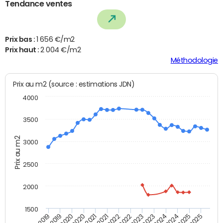
Tendance ventes
Prix bas :
1 656 €/m2
Prix haut :
2 004 €/m2
Méthodologie
Prix au m2 (source : estimations JDN)
4000
3500
Prix au m2
3000
2500
2000
1500
T4 2021
T2 2019
T2 2021
T4 2019