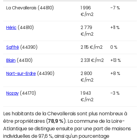
La Chevallerais (44810)
1 996
-7 %
€/m2
Héric
(44810)
2 779
+11 %
€/m2
Saffré
(44390)
2 115 €/m2
0 %
Blain
(44130)
2 331 €/m2
+13 %
Nort-sur-Erdre
(44390)
2 800
+8 %
€/m2
Nozay
(44170)
1 943
-3 %
€/m2
Les habitants de la Chevallerais sont plus nombreux à
être propriétaires (
78,9 %
). La commune de la Loire-
Atlantique se distingue ensuite par une part de maisons
individuelles de 97,6 %, ainsi qu'un pourcentage