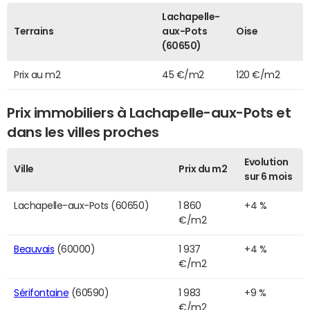
Lachapelle-
Terrains
aux-Pots
Oise
(60650)
Prix au m2
45 €/m2
120 €/m2
Prix immobiliers à Lachapelle-aux-Pots et
dans les villes proches
Evolution
Ville
Prix du m2
sur 6 mois
Lachapelle-aux-Pots (60650)
1 860
+4 %
€/m2
Beauvais
(60000)
1 937
+4 %
€/m2
Sérifontaine
(60590)
1 983
+9 %
€/m2