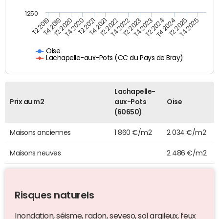
1250
T2 2019
T4 2019
T2 2020
T4 2020
T2 2021
T4 2021
T2 2022
T4 2022
T2 2023
T4 2023
T2 2024
T4 2024
T2 2025
T4 2025
Oise
Lachapelle-aux-Pots (CC du Pays de Bray)
Lachapelle-
Prix au m2
aux-Pots
Oise
(60650)
Maisons anciennes
1 860 €/m2
2 034 €/m2
Maisons neuves
2 486 €/m2
Risques naturels
Inondation, séisme, radon, seveso, sol argileux, feux