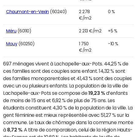
Chaumont-en-Vexin
(60240)
2 278
0 %
€/m2
Méru
(60110)
2 213 €/m2
+5 %
Mouy
(60250)
1 750
-10 %
€/m2
697 ménages vivent à Lachapelle-aux-Pots. 44,25 % de
ces familles sont des couples sans enfant. 14,32 % sont
des familles monoparentales et 41,43 % sont des couples
avec un ou plusieurs enfants. La population de la ville de
Lachapelle-aux-Pots se compose de
19,23 %
d’enfants
de moins de 15 ans et 6,92 % de plus de 75 ans. Les
étudiants constituent 4,30 % de la population de la ville. La
gent féminine est mieux représentée avec 51,27 % sur la
commune. Le taux de chômage dans la commune monte
à
8,72 %
. A titre de comparaison, celui de la région Hauts-
de-France est de 10,69 %. Les habitants de la ville de