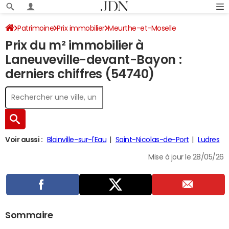
Patrimoine
Prix immobilier
Meurthe-et-Moselle
Prix du m² immobilier à
Laneuveville-devant-Bayon
Laneuveville-devant-Bayon :
derniers chiffres (54740)
Voir aussi :
Blainville-sur-l'Eau
Saint-Nicolas-de-Port
Ludres
Mise à jour le 28/05/26
Sommaire