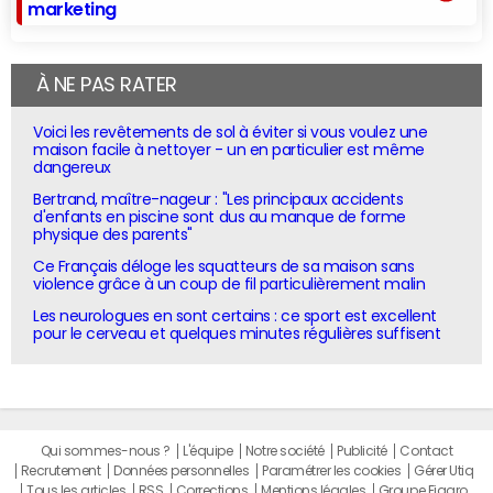
marketing
À NE PAS RATER
Voici les revêtements de sol à éviter si vous voulez une
maison facile à nettoyer - un en particulier est même
dangereux
Bertrand, maître-nageur : "Les principaux accidents
d'enfants en piscine sont dus au manque de forme
physique des parents"
Ce Français déloge les squatteurs de sa maison sans
violence grâce à un coup de fil particulièrement malin
Les neurologues en sont certains : ce sport est excellent
pour le cerveau et quelques minutes régulières suffisent
Qui sommes-nous ?
L'équipe
Notre société
Publicité
Contact
Recrutement
Données personnelles
Paramétrer les cookies
Gérer Utiq
Tous les articles
RSS
Corrections
Mentions légales
Groupe Figaro