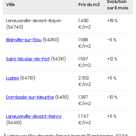
Evolution
Ville
Prix du m2
sur 6 mois
Laneuveville-devant-Bayon
1 490
+19 %
(54740)
€/m2
Blainville-sur-l'Eau
(54360)
1 588
-6 %
€/m2
Saint-Nicolas-de-Port
(54210)
1 597
+12 %
€/m2
Ludres
(54710)
2 302
+5 %
€/m2
Dombasle-sur-Meurthe
(54110)
1 387
-10 %
€/m2
Laneuveville-devant-Nancy
1 747
+5 %
(54410)
€/m2
À Laneuveville-devant-Bayon logent 91 ménages. 42,3 %