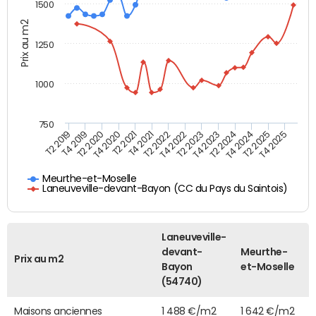
1500
Prix au m2
1250
1000
750
T4 2021
T2 2025
T2 2019
T4 2022
T2 2020
T4 2023
T2 2021
T4 2024
T2 2022
T4 2025
T4 2019
T2 2023
T4 2020
T2 2024
Meurthe-et-Moselle
Laneuveville-devant-Bayon (CC du Pays du Saintois)
Laneuveville-
devant-
Meurthe-
Prix au m2
Bayon
et-Moselle
(54740)
Maisons anciennes
1 488 €/m2
1 642 €/m2