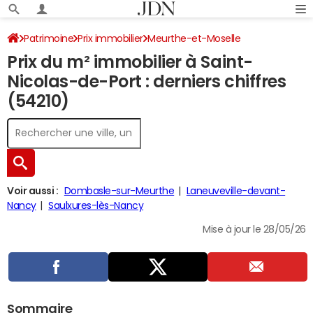
Patrimoine
Prix immobilier
Meurthe-et-Moselle
Prix du m² immobilier à Saint-
Saint-Nicolas-de-Port
Nicolas-de-Port : derniers chiffres
(54210)
Voir aussi :
Dombasle-sur-Meurthe
Laneuveville-devant-
Nancy
Saulxures-lès-Nancy
Mise à jour le 28/05/26
Sommaire