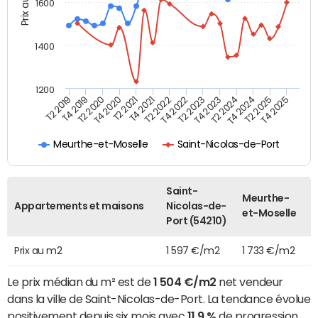
Prix au m2
1600
1400
1200
T4 2021
T2 2025
T2 2019
T4 2022
T2 2020
T4 2023
T2 2021
T4 2024
T2 2022
T4 2025
T4 2019
T2 2023
T4 2020
T2 2024
Meurthe-et-Moselle
Saint-Nicolas-de-Port
Saint-
Meurthe-
Appartements et maisons
Nicolas-de-
et-Moselle
Port (54210)
Prix au m2
1 597 €/m2
1 733 €/m2
Le prix médian du m² est de
1 504 €/m2
net vendeur
dans la ville de Saint-Nicolas-de-Port. La tendance évolue
positivement depuis six mois avec
11,9 %
de progression.