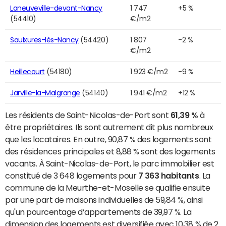
Laneuveville-devant-Nancy
1 747
+5 %
(54410)
€/m2
Saulxures-lès-Nancy
(54420)
1 807
-2 %
€/m2
Heillecourt
(54180)
1 923 €/m2
-9 %
Jarville-la-Malgrange
(54140)
1 941 €/m2
+12 %
Les résidents de Saint-Nicolas-de-Port sont
61,39 %
à
être propriétaires. Ils sont autrement dit plus nombreux
que les locataires. En outre, 90,87 % des logements sont
des résidences principales et 8,88 % sont des logements
vacants. À Saint-Nicolas-de-Port, le parc immobilier est
constitué de 3 648 logements pour
7 363 habitants
. La
commune de la Meurthe-et-Moselle se qualifie ensuite
par une part de maisons individuelles de 59,84 %, ainsi
qu'un pourcentage d’appartements de 39,97 %. La
dimension des logements est diversifiée avec 10,38 % de 2