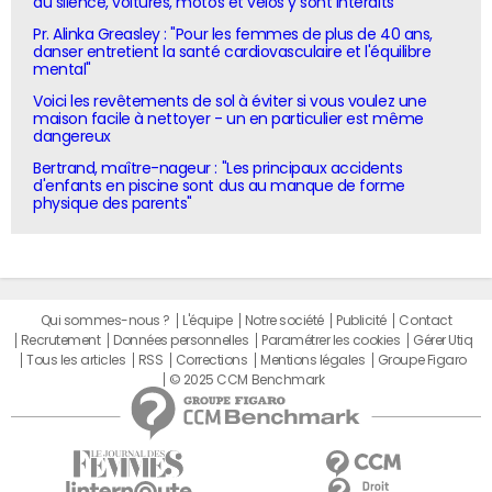
du silence, voitures, motos et vélos y sont interdits
Pr. Alinka Greasley : "Pour les femmes de plus de 40 ans,
danser entretient la santé cardiovasculaire et l'équilibre
mental"
Voici les revêtements de sol à éviter si vous voulez une
maison facile à nettoyer - un en particulier est même
dangereux
Bertrand, maître-nageur : "Les principaux accidents
d'enfants en piscine sont dus au manque de forme
physique des parents"
Qui sommes-nous ?
L'équipe
Notre société
Publicité
Contact
Recrutement
Données personnelles
Paramétrer les cookies
Gérer Utiq
Tous les articles
RSS
Corrections
Mentions légales
Groupe Figaro
© 2025 CCM Benchmark