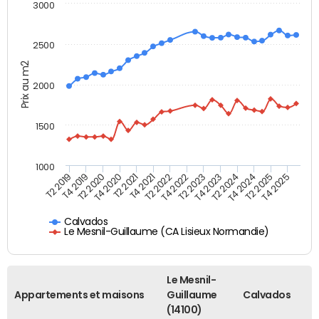
3000
2500
Prix au m2
2000
1500
1000
T4 2021
T2 2025
T2 2019
T4 2022
T2 2020
T4 2023
T2 2021
T4 2024
T2 2022
T4 2025
T4 2019
T2 2023
T4 2020
T2 2024
Calvados
Le Mesnil-Guillaume (CA Lisieux Normandie)
Le Mesnil-
Appartements et maisons
Guillaume
Calvados
(14100)