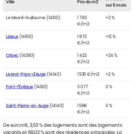
Ville
Prix du m2
sur 6 mois
Le Mesnil-Guillaume (14100)
1 763
+2 %
€/m2
Lisieux
(14100)
1 872
+12 %
€/m2
Orbec
(14290)
1 422
+24 %
€/m2
Livarot-Pays-d'Auge
(14140)
1 535 €/m2
+2 %
Pont-l'Évêque
(14130)
3 077
0 %
€/m2
Saint-Pierre-en-Auge
(14140)
1 588
0 %
€/m2
De surcroît, 3,53 % des logements sont des logements
vacants et 89,02 % sont des résidences principales. La