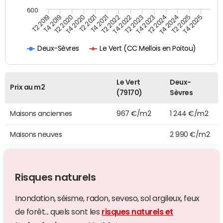
600
T4 2021
T2 2025
T2 2019
T4 2022
T2 2020
T4 2023
T2 2021
T4 2024
T2 2022
T4 2025
T4 2019
T2 2023
T4 2020
T2 2024
Le Vert (CC Mellois en Poitou)
Deux-Sèvres
Le Vert
Deux-
Prix au m2
(79170)
Sèvres
Maisons anciennes
967 €/m2
1 244 €/m2
Maisons neuves
2 990 €/m2
Risques naturels
Inondation, séisme, radon, seveso, sol argileux, feux
de forêt... quels sont les
risques naturels et