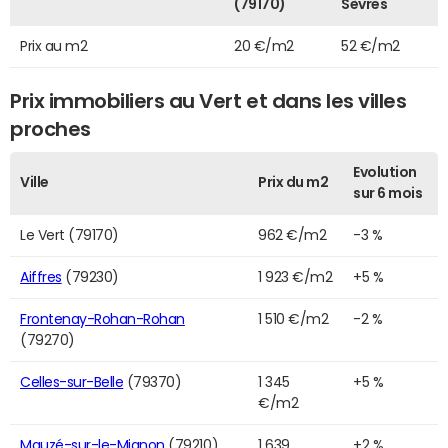
(79170)
Sèvres
Prix au m2
20 €/m2
52 €/m2
Prix immobiliers au Vert et dans les villes
proches
Evolution
Ville
Prix du m2
sur 6 mois
Le Vert (79170)
962 €/m2
-3 %
Aiffres
(79230)
1 923 €/m2
+5 %
Frontenay-Rohan-Rohan
1 510 €/m2
-2 %
(79270)
Celles-sur-Belle
(79370)
1 345
+5 %
€/m2
Mauzé-sur-le-Mignon
(79210)
1 639
+2 %