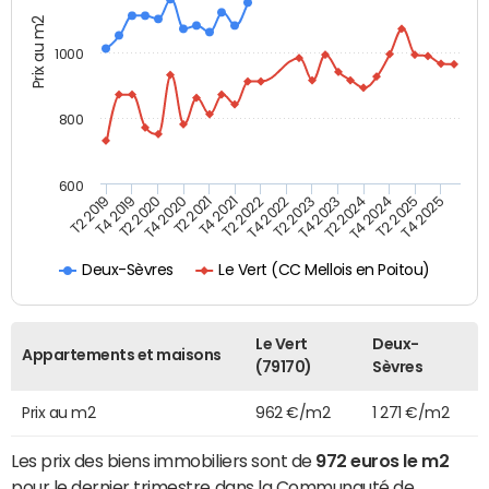
Prix au m2
1000
800
600
T4 2021
T2 2025
T2 2019
T4 2022
T2 2020
T4 2023
T2 2021
T4 2024
T2 2022
T4 2025
T4 2019
T2 2023
T4 2020
T2 2024
Le Vert (CC Mellois en Poitou)
Deux-Sèvres
Le Vert
Deux-
Appartements et maisons
(79170)
Sèvres
Prix au m2
962 €/m2
1 271 €/m2
Les prix des biens immobiliers sont de
972 euros le m2
pour le dernier trimestre dans la Communauté de