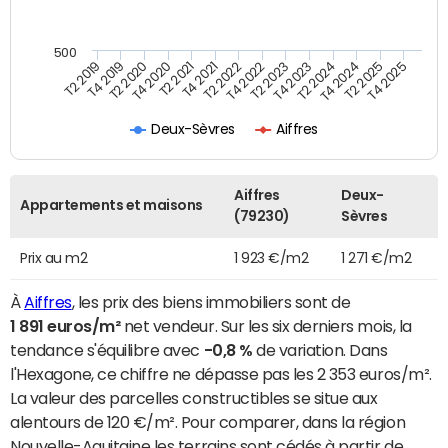
500
T4 2021
T2 2025
T2 2019
T4 2022
T2 2020
T4 2023
T2 2021
T4 2024
T2 2022
T4 2025
T4 2019
T2 2023
T4 2020
T2 2024
Deux-Sèvres
Aiffres
Aiffres
Deux-
Appartements et maisons
(79230)
Sèvres
Prix au m2
1 923 €/m2
1 271 €/m2
À
Aiffres
, les prix des biens immobiliers sont de
1 891 euros/m²
net vendeur. Sur les six derniers mois, la
tendance s'équilibre avec
-0,8 %
de variation. Dans
l'Hexagone, ce chiffre ne dépasse pas les 2 353 euros/m².
La valeur des parcelles constructibles se situe aux
alentours de 120 €/m². Pour comparer, dans la région
Nouvelle-Aquitaine les terrains sont cédés à partir de