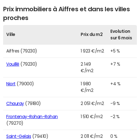
Prix immobiliers à Aiffres et dans les villes
proches
Evolution
Ville
Prix du m2
sur 6 mois
Aiffres (79230)
1 923 €/m2
+5 %
Vouillé
(79230)
2 149
+7 %
€/m2
Niort
(79000)
1 980
+4 %
€/m2
Chauray
(79180)
2 051 €/m2
-9 %
Frontenay-Rohan-Rohan
1 510 €/m2
-2 %
(79270)
Saint-Gelais
(79410)
2 011 €/m2
0 %