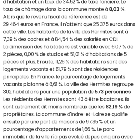
d'habitation et un taux de 34,52 % de taxe foncière. Le
taux de chômage dans la commune monte à
8,03 %
.
Alors que le revenu fiscal de référence est de
29 464 euros en France, il n'atteint que 25 375 euros dans
cette ville. Les habitants de la ville des Hermites sont à
7,39 % des cadres et à 84,54 % des salariés en CDI.
La dimension des habitations est variable avec 6,07 % de
2 pièces, 0,00 % de studios et 51,01 % d’habitations de 5
pièces et plus. Ensuite, 11,26 % des habitations sont des
logements vacants et 81,79 % sont des résidences
principales. En France, le pourcentage de logements
vacants plafonne à 8,61 %. La ville des Hermites regroupe
302 habitations pour une population de
573 personnes
.
Les résidents des Hermites sont 43 à être locataires. Ils
sont autrement dit moins nombreux que les
82,19 %
de
propriétaires. La commune d'Indre-et-Loire se qualifie
ensuite par une part de maisons de 97,35 % et un
pourcentage d’appartements de 1,66 %. Le parc
immobilier de la ville n'a pas évolué depuis cinq ans avec