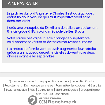
À NE PAS RATER
Le jardinier du roi d'Angleterre Charles III est catégorique :
avant fin août, voici ce qu'il faut impérativement faire
dans son jardin
Il crée une entreprise de 10 millions de dollars en seulement
6 mois grâce à l'IA : voici la méthode de Ben Broca
Votre salaire net va peut-être changer en septembre :
voici comment vérifier et éviter les mauvaises surprises
Les mères de famille vont pouvoir augmenter leur retraite
grâce à un nouveau décret, mais elles doivent faire deux
choses avant le 1er septembre
Qui sommes-nous ?
L'équipe
Notre société
Publicité
Contact
Recrutement
Données personnelles
Paramétrer les cookies
Gérer Utiq
Tous les articles
RSS
Corrections
Mentions légales
Groupe Figaro
© 2025 CCM Benchmark