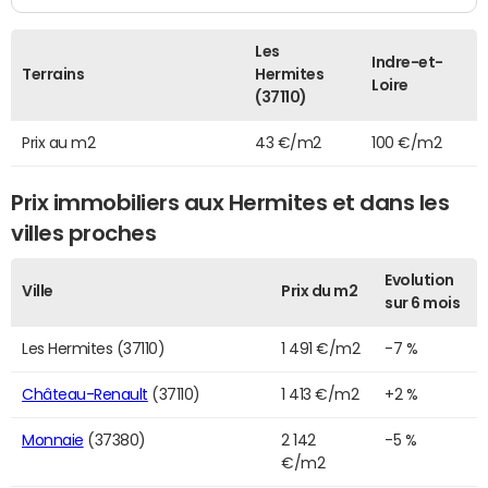
Les
Indre-et-
Terrains
Hermites
Loire
(37110)
Prix au m2
43 €/m2
100 €/m2
Prix immobiliers aux Hermites et dans les
villes proches
Evolution
Ville
Prix du m2
sur 6 mois
Les Hermites (37110)
1 491 €/m2
-7 %
Château-Renault
(37110)
1 413 €/m2
+2 %
Monnaie
(37380)
2 142
-5 %
€/m2