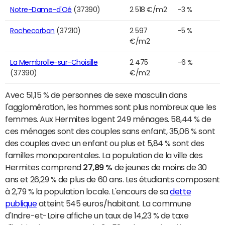
Notre-Dame-d'Oé
(37390)
2 518 €/m2
-3 %
Rochecorbon
(37210)
2 597
-5 %
€/m2
La Membrolle-sur-Choisille
2 475
-6 %
(37390)
€/m2
Avec 51,15 % de personnes de sexe masculin dans
l'agglomération, les hommes sont plus nombreux que les
femmes. Aux Hermites logent 249 ménages. 58,44 % de
ces ménages sont des couples sans enfant, 35,06 % sont
des couples avec un enfant ou plus et 5,84 % sont des
familles monoparentales. La population de la ville des
Hermites comprend
27,89 %
de jeunes de moins de 30
ans et 26,29 % de plus de 60 ans. Les étudiants composent
à 2,79 % la population locale. L'encours de sa
dette
publique
atteint 545 euros/habitant. La commune
d'Indre-et-Loire affiche un taux de 14,23 % de taxe