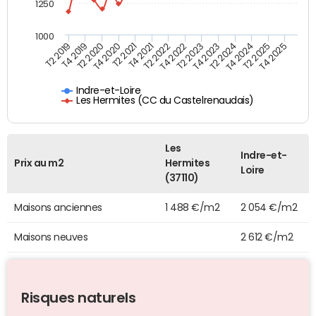
1250
1000
T4 2021
T2 2025
T2 2019
T4 2022
T2 2020
T4 2023
T2 2021
T4 2024
T2 2022
T4 2025
T4 2019
T2 2023
T4 2020
T2 2024
Indre-et-Loire
Les Hermites (CC du Castelrenaudais)
Les
Indre-et-
Prix au m2
Hermites
Loire
(37110)
Maisons anciennes
1 488 €/m2
2 054 €/m2
Maisons neuves
2 612 €/m2
Risques naturels