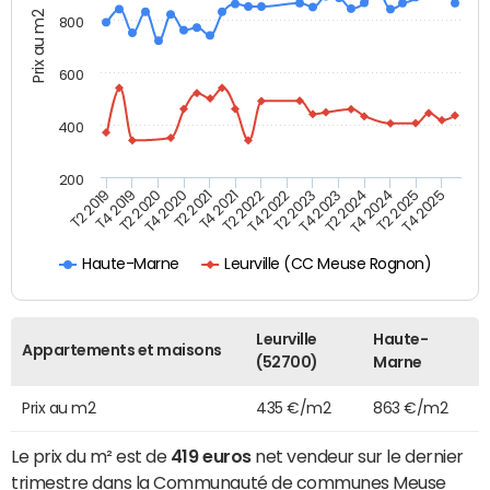
Prix au m2
800
600
400
200
T4 2021
T2 2025
T2 2019
T4 2022
T2 2020
T4 2023
T2 2021
T4 2024
T2 2022
T4 2025
T4 2019
T2 2023
T4 2020
T2 2024
Leurville (CC Meuse Rognon)
Haute-Marne
Leurville
Haute-
Appartements et maisons
(52700)
Marne
Prix au m2
435 €/m2
863 €/m2
Le prix du m² est de
419 euros
net vendeur sur le dernier
trimestre dans la Communauté de communes Meuse