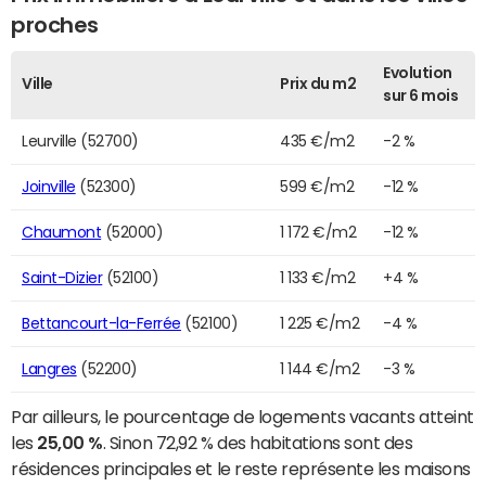
proches
Evolution
Ville
Prix du m2
sur 6 mois
Leurville (52700)
435 €/m2
-2 %
Joinville
(52300)
599 €/m2
-12 %
Chaumont
(52000)
1 172 €/m2
-12 %
Saint-Dizier
(52100)
1 133 €/m2
+4 %
Bettancourt-la-Ferrée
(52100)
1 225 €/m2
-4 %
Langres
(52200)
1 144 €/m2
-3 %
Par ailleurs, le pourcentage de logements vacants atteint
les
25,00 %
. Sinon 72,92 % des habitations sont des
résidences principales et le reste représente les maisons