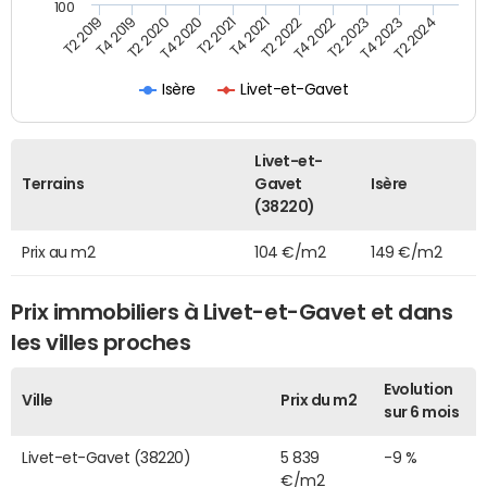
100
T2 2022
T2 2023
T2 2024
T4 2019
T4 2020
T4 2021
T4 2022
T4 2023
T2 2019
T2 2020
T2 2021
Isère
Livet-et-Gavet
Livet-et-
Terrains
Gavet
Isère
(38220)
Prix au m2
104 €/m2
149 €/m2
Prix immobiliers à Livet-et-Gavet et dans
les villes proches
Evolution
Ville
Prix du m2
sur 6 mois
Livet-et-Gavet (38220)
5 839
-9 %
€/m2