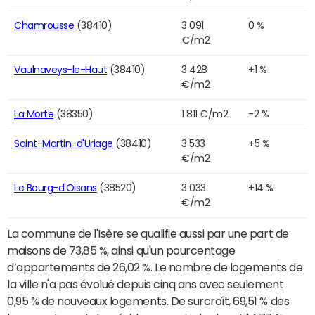
Chamrousse
(38410)
3 091
0 %
€/m2
Vaulnaveys-le-Haut
(38410)
3 428
+1 %
€/m2
La Morte
(38350)
1 811 €/m2
-2 %
Saint-Martin-d'Uriage
(38410)
3 533
+5 %
€/m2
Le Bourg-d'Oisans
(38520)
3 033
+14 %
€/m2
La commune de l'Isère se qualifie aussi par une part de
maisons de 73,85 %, ainsi qu'un pourcentage
d’appartements de 26,02 %. Le nombre de logements de
la ville n'a pas évolué depuis cinq ans avec seulement
0,95 % de nouveaux logements. De surcroît, 69,51 % des