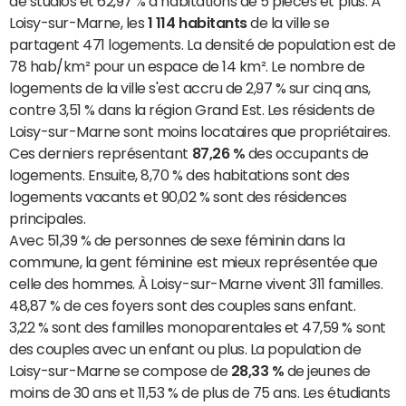
de studios et 62,97 % d’habitations de 5 pièces et plus. À
Loisy-sur-Marne, les
1 114 habitants
de la ville se
partagent 471 logements. La densité de population est de
78 hab/km² pour un espace de 14 km². Le nombre de
logements de la ville s'est accru de 2,97 % sur cinq ans,
contre 3,51 % dans la région Grand Est. Les résidents de
Loisy-sur-Marne sont moins locataires que propriétaires.
Ces derniers représentant
87,26 %
des occupants de
logements. Ensuite, 8,70 % des habitations sont des
logements vacants et 90,02 % sont des résidences
principales.
Avec 51,39 % de personnes de sexe féminin dans la
commune, la gent féminine est mieux représentée que
celle des hommes. À Loisy-sur-Marne vivent 311 familles.
48,87 % de ces foyers sont des couples sans enfant.
3,22 % sont des familles monoparentales et 47,59 % sont
des couples avec un enfant ou plus. La population de
Loisy-sur-Marne se compose de
28,33 %
de jeunes de
moins de 30 ans et 11,53 % de plus de 75 ans. Les étudiants