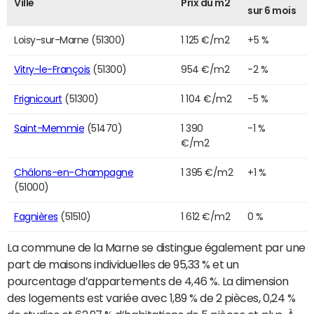
Ville
Prix du m2
sur 6 mois
Loisy-sur-Marne (51300)
1 125 €/m2
+5 %
Vitry-le-François
(51300)
954 €/m2
-2 %
Frignicourt
(51300)
1 104 €/m2
-5 %
Saint-Memmie
(51470)
1 390
-1 %
€/m2
Châlons-en-Champagne
1 395 €/m2
+1 %
(51000)
Fagnières
(51510)
1 612 €/m2
0 %
La commune de la Marne se distingue également par une
part de maisons individuelles de 95,33 % et un
pourcentage d’appartements de 4,46 %. La dimension
des logements est variée avec 1,89 % de 2 pièces, 0,24 %