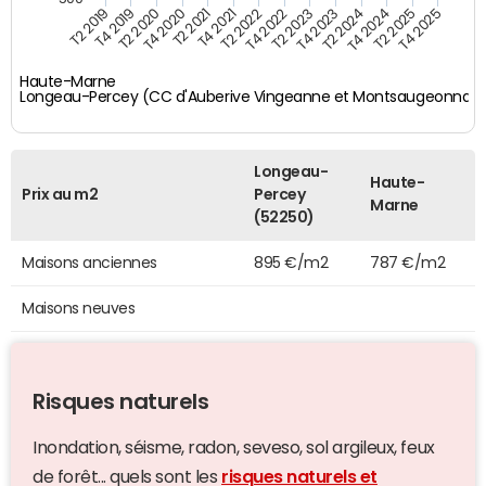
T4 2021
T2 2025
T2 2019
T4 2022
T2 2020
T4 2023
T2 2021
T4 2024
T2 2022
T4 2025
T4 2019
T2 2023
T4 2020
T2 2024
Haute-Marne
Longeau-Percey (CC d'Auberive Vingeanne et Montsaugeonnais
Longeau-
Haute-
Prix au m2
Percey
Marne
(52250)
Maisons anciennes
895 €/m2
787 €/m2
Maisons neuves
Risques naturels
Inondation, séisme, radon, seveso, sol argileux, feux
de forêt... quels sont les
risques naturels et