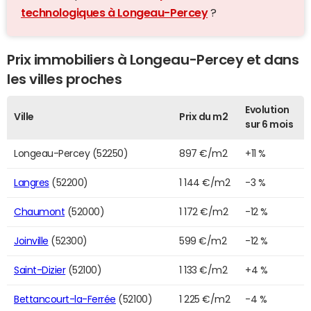
technologiques à Longeau-Percey
?
Prix immobiliers à Longeau-Percey et dans
les villes proches
Evolution
Ville
Prix du m2
sur 6 mois
Longeau-Percey (52250)
897 €/m2
+11 %
Langres
(52200)
1 144 €/m2
-3 %
Chaumont
(52000)
1 172 €/m2
-12 %
Joinville
(52300)
599 €/m2
-12 %
Saint-Dizier
(52100)
1 133 €/m2
+4 %
Bettancourt-la-Ferrée
(52100)
1 225 €/m2
-4 %