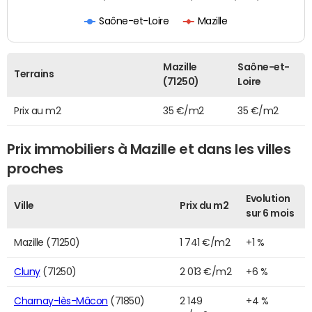
Saône-et-Loire
Mazille
Mazille
Saône-et-
Terrains
(71250)
Loire
Prix au m2
35 €/m2
35 €/m2
Prix immobiliers à Mazille et dans les villes
proches
Evolution
Ville
Prix du m2
sur 6 mois
Mazille (71250)
1 741 €/m2
+1 %
Cluny
(71250)
2 013 €/m2
+6 %
Charnay-lès-Mâcon
(71850)
2 149
+4 %