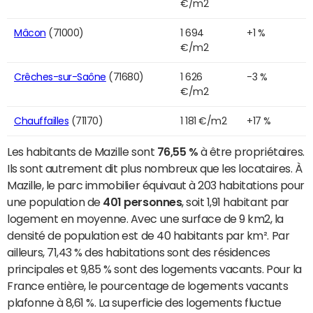
€/m2
Mâcon
(71000)
1 694
+1 %
€/m2
Crêches-sur-Saône
(71680)
1 626
-3 %
€/m2
Chauffailles
(71170)
1 181 €/m2
+17 %
Les habitants de Mazille sont
76,55 %
à être propriétaires.
Ils sont autrement dit plus nombreux que les locataires. À
Mazille, le parc immobilier équivaut à 203 habitations pour
une population de
401 personnes
, soit 1,91 habitant par
logement en moyenne. Avec une surface de 9 km2, la
densité de population est de 40 habitants par km². Par
ailleurs, 71,43 % des habitations sont des résidences
principales et 9,85 % sont des logements vacants. Pour la
France entière, le pourcentage de logements vacants
plafonne à 8,61 %. La superficie des logements fluctue