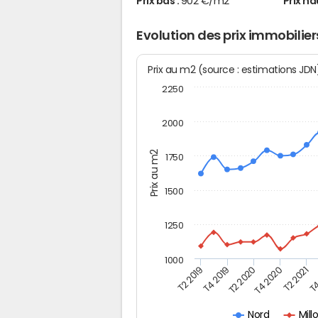
Prix bas :
902 €/m2
Prix ha
Evolution des prix immobilier
Prix au m2 (source : estimations JD
2250
2000
Prix au m2
1750
1500
1250
1000
T4
T2 2020
T4 2020
T2 2019
T2 2021
T4 2019
Mill
Nord