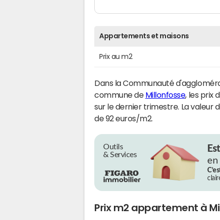
Appartements et maisons
Prix au m2
Dans la Communauté d'agglomératio
commune de
Millonfosse
, les pri
sur le dernier trimestre. La valeur 
de 92 euros/m2.
Outils
Es
& Services
en
C’es
clai
Prix m2 appartement à Mi