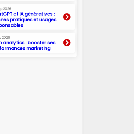
ep 2026
tGPT et IA génératives :
nes pratiques et usages
ponsables
p 2026
 analytics : booster ses
formances marketing