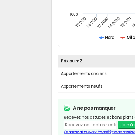
1000
T4
T2 2020
T4 2020
T2 2019
T2 2021
T4 2019
Mill
Nord
Prix au m2
Appartements anciens
Appartements neufs
A ne pas manquer
Recevez nos astuces et bons plans 
Je m'
En savoir plus sur notre politique de confiden