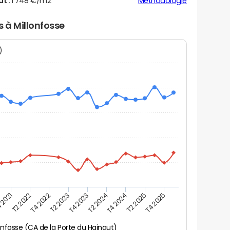
ut :
1 748 €/m2
Méthodologie
s à Millonfosse
N)
 2021
T2 2025
T4 2023
T2 2022
T4 2025
T2 2024
T4 2022
T4 2024
T2 2023
onfosse (CA de la Porte du Hainaut)