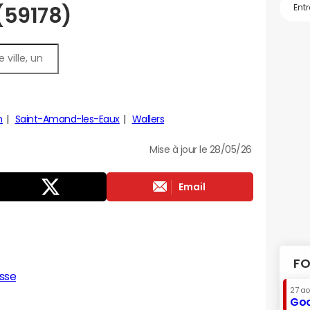
 (59178)
n
Saint-Amand-les-Eaux
Wallers
Mise à jour le 28/05/26
Email
FO
sse
27 a
Goo