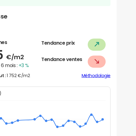
sse
nes
Tendance prix
5
€/m2
Tendance ventes
6 mois :
+3 %
ut :
1 752 €/m2
Méthodologie
N)