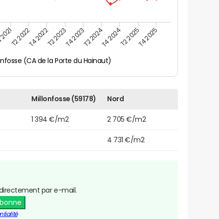
 2021
T2 2025
T4 2023
T2 2022
T4 2025
T2 2024
T4 2022
T4 2024
T2 2023
onfosse (CA de la Porte du Hainaut)
Millonfosse (59178)
Nord
1 394 €/m2
2 705 €/m2
4 731 €/m2
directement par e-mail.
abonne
tialité