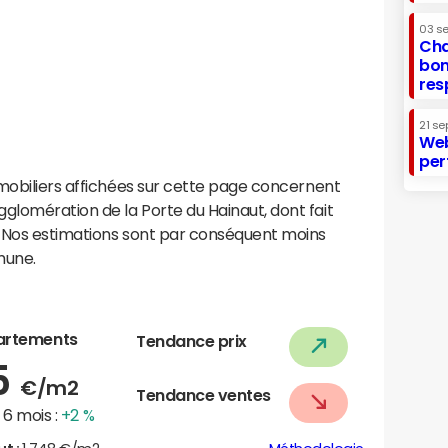
03 s
Cha
bon
res
21 se
Web
per
mobiliers affichées sur cette page concernent
lomération de la Porte du Hainaut, dont fait
. Nos estimations sont par conséquent moins
mune.
artements
Tendance prix
5
€/m2
Tendance ventes
6 mois :
+2 %