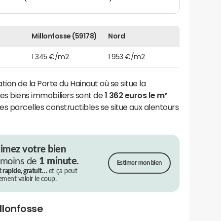
Millonfosse (59178)
Nord
1 345 €/m2
1 953 €/m2
n de la Porte du Hainaut où se situe la
x des biens immobiliers sont de
1 362 euros le m²
des parcelles constructibles se situe aux alentours
timez votre bien
 moins de
1 minute.
Estimer mon bien
t rapide, gratuit…
et ça peut
rement valoir le coup.
llonfosse