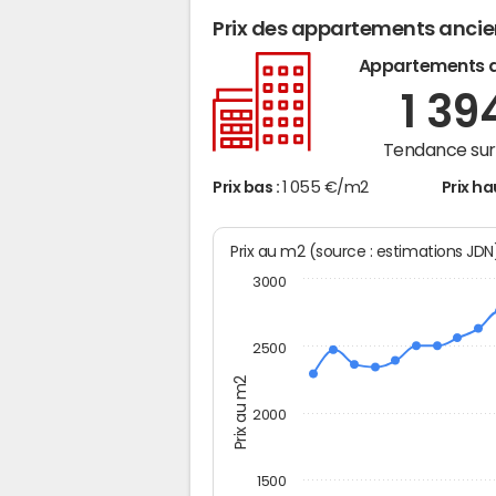
Prix des appartements anci
Appartements 
1 39
Tendance sur 
Prix bas :
1 055 €/m2
Prix ha
Prix au m2 (source : estimations JD
3000
2500
Prix au m2
2000
1500