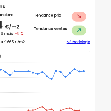
ens
anciens
Tendance prix
4
€/m2
Tendance ventes
6 mois :
-5 %
ut :
1 665 €/m2
Méthodologie
N)