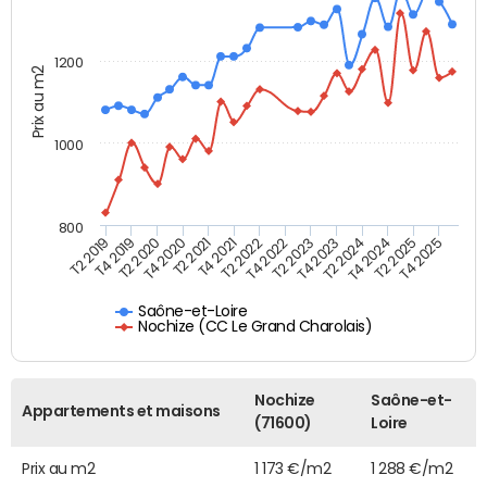
1200
Prix au m2
1000
800
T4 2021
T2 2025
T2 2019
T4 2022
T2 2020
T4 2023
T2 2021
T4 2024
T2 2022
T4 2025
T4 2019
T2 2023
T4 2020
T2 2024
Saône-et-Loire
Nochize (CC Le Grand Charolais)
Nochize
Saône-et-
Appartements et maisons
(71600)
Loire
Prix au m2
1 173 €/m2
1 288 €/m2