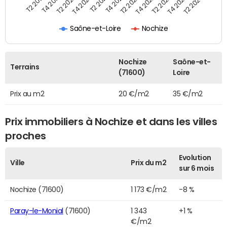
T2 2021
T2 2023
T4 2019
T4 2021
T4 2023
T2 2020
T2 2022
T2 2024
T4 2020
T4 2022
T2 2019
Saône-et-Loire
Nochize
Nochize
Saône-et-
Terrains
(71600)
Loire
Prix au m2
20 €/m2
35 €/m2
Prix immobiliers à Nochize et dans les villes
proches
Evolution
Ville
Prix du m2
sur 6 mois
Nochize (71600)
1 173 €/m2
-8 %
Paray-le-Monial
(71600)
1 343
+1 %
€/m2