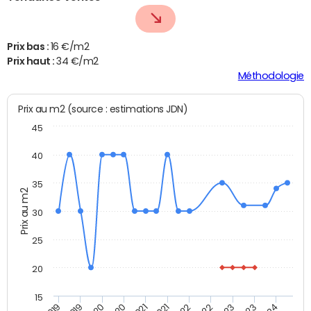
Prix bas :
16 €/m2
Prix haut :
34 €/m2
Méthodologie
Prix au m2 (source : estimations JDN)
45
40
35
Prix au m2
30
25
20
15