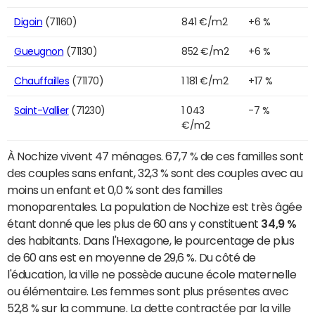
Digoin
(71160)
841 €/m2
+6 %
Gueugnon
(71130)
852 €/m2
+6 %
Chauffailles
(71170)
1 181 €/m2
+17 %
Saint-Vallier
(71230)
1 043
-7 %
€/m2
À Nochize vivent 47 ménages. 67,7 % de ces familles sont
des couples sans enfant, 32,3 % sont des couples avec au
moins un enfant et 0,0 % sont des familles
monoparentales. La population de Nochize est très âgée
étant donné que les plus de 60 ans y constituent
34,9 %
des habitants. Dans l'Hexagone, le pourcentage de plus
de 60 ans est en moyenne de 29,6 %. Du côté de
l'éducation, la ville ne possède aucune école maternelle
ou élémentaire. Les femmes sont plus présentes avec
52,8 % sur la commune. La dette contractée par la ville