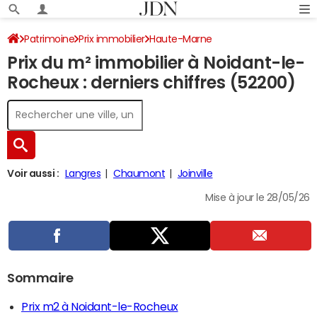
Patrimoine
Prix immobilier
Haute-Marne
Prix du m² immobilier à Noidant-le-
Noidant-le-Rocheux
Rocheux : derniers chiffres (52200)
Voir aussi :
Langres
Chaumont
Joinville
Mise à jour le 28/05/26
Sommaire
Prix m2 à Noidant-le-Rocheux