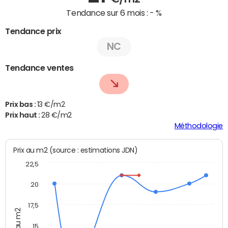
Tendance sur 6 mois :
- %
Tendance prix
NC
Tendance ventes
Prix bas :
13 €/m2
Prix haut :
28 €/m2
Méthodologie
Prix au m2 (source : estimations JDN)
22,5
20
17,5
Prix au m2
15