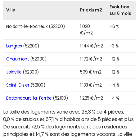
Evolution
Ville
Prix du m2
sur 6 mois
Noidant-le-Rocheux (52200)
1 020
+6 %
€/m2
Langres
(52200)
1 144 €/m2
-3 %
Chaumont
(52000)
1 172 €/m2
-12 %
Joinville
(52300)
599 €/m2
-12 %
Saint-Dizier
(52100)
1 133 €/m2
+4 %
Bettancourt-la-Ferrée
(52100)
1 225 €/m2
-4 %
La taille des logements varie avec 25,3 % de 4 pièces,
0,0 % de studios et 67,1 % d’habitations de 5 pièces et plus.
De surcroît, 72,5 % des logements sont des résidences
principales et 14,7 % sont des logements vacants. La ville