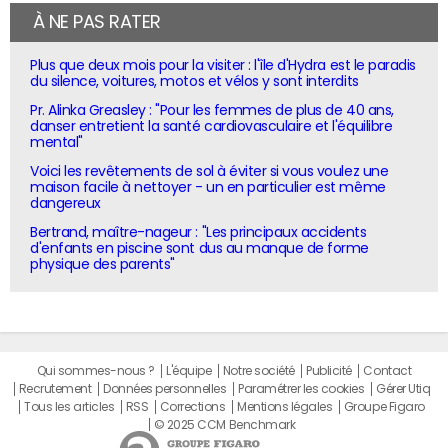
À NE PAS RATER
Plus que deux mois pour la visiter : l'île d'Hydra est le paradis
du silence, voitures, motos et vélos y sont interdits
Pr. Alinka Greasley : "Pour les femmes de plus de 40 ans,
danser entretient la santé cardiovasculaire et l'équilibre
mental"
Voici les revêtements de sol à éviter si vous voulez une
maison facile à nettoyer - un en particulier est même
dangereux
Bertrand, maître-nageur : "Les principaux accidents
d'enfants en piscine sont dus au manque de forme
physique des parents"
Qui sommes-nous ?
L'équipe
Notre société
Publicité
Contact
Recrutement
Données personnelles
Paramétrer les cookies
Gérer Utiq
Tous les articles
RSS
Corrections
Mentions légales
Groupe Figaro
© 2025 CCM Benchmark