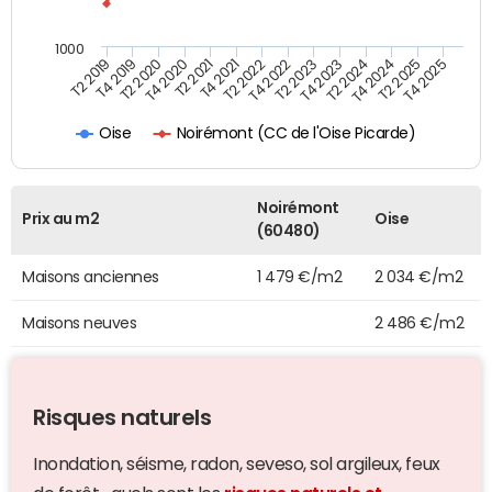
1000
T4 2021
T2 2025
T2 2019
T4 2022
T2 2020
T4 2023
T2 2021
T4 2024
T2 2022
T4 2025
T4 2019
T2 2023
T4 2020
T2 2024
Noirémont (CC de l'Oise Picarde)
Oise
Noirémont
Prix au m2
Oise
(60480)
Maisons anciennes
1 479 €/m2
2 034 €/m2
Maisons neuves
2 486 €/m2
Risques naturels
Inondation, séisme, radon, seveso, sol argileux, feux