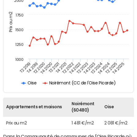
2000
Prix au m2
1750
1500
1250
1000
T4 2021
T2 2025
T2 2019
T4 2022
T2 2020
T4 2023
T2 2021
T4 2024
T2 2022
T4 2025
T4 2019
T2 2023
T4 2020
T2 2024
Noirémont (CC de l'Oise Picarde)
Oise
Noirémont
Appartements et maisons
Oise
(60480)
Prix au m2
1 481 €/m2
2 081 €/m2
Dans la Communauté de communes de l'Oise Picarde où