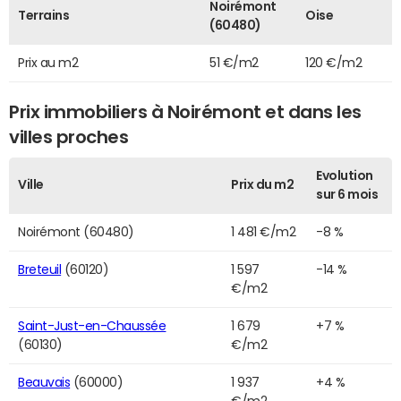
Noirémont
Terrains
Oise
(60480)
Prix au m2
51 €/m2
120 €/m2
Prix immobiliers à Noirémont et dans les
villes proches
Evolution
Ville
Prix du m2
sur 6 mois
Noirémont (60480)
1 481 €/m2
-8 %
Breteuil
(60120)
1 597
-14 %
€/m2
Saint-Just-en-Chaussée
1 679
+7 %
(60130)
€/m2
Beauvais
(60000)
1 937
+4 %
€/m2