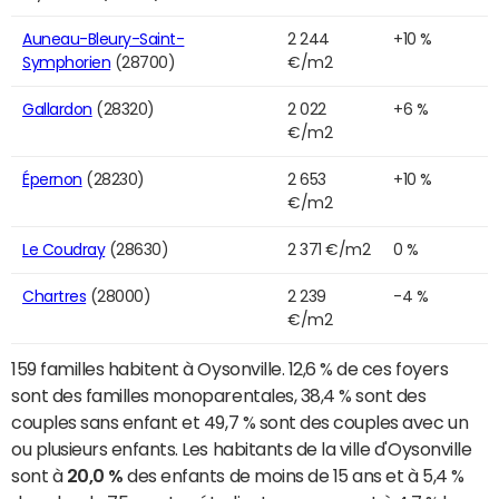
Auneau-Bleury-Saint-
2 244
+10 %
Symphorien
(28700)
€/m2
Gallardon
(28320)
2 022
+6 %
€/m2
Épernon
(28230)
2 653
+10 %
€/m2
Le Coudray
(28630)
2 371 €/m2
0 %
Chartres
(28000)
2 239
-4 %
€/m2
159 familles habitent à Oysonville. 12,6 % de ces foyers
sont des familles monoparentales, 38,4 % sont des
couples sans enfant et 49,7 % sont des couples avec un
ou plusieurs enfants. Les habitants de la ville d'Oysonville
sont à
20,0 %
des enfants de moins de 15 ans et à 5,4 %