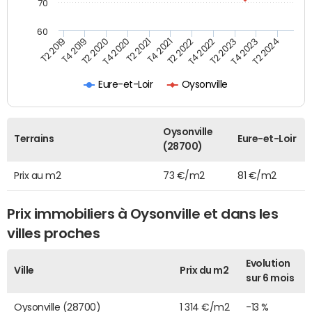
70
60
T2 2022
T2 2023
T2 2024
T4 2019
T4 2020
T4 2021
T4 2022
T4 2023
T2 2019
T2 2020
T2 2021
Eure-et-Loir
Oysonville
Oysonville
Terrains
Eure-et-Loir
(28700)
Prix au m2
73 €/m2
81 €/m2
Prix immobiliers à Oysonville et dans les
villes proches
Evolution
Ville
Prix du m2
sur 6 mois
Oysonville (28700)
1 314 €/m2
-13 %