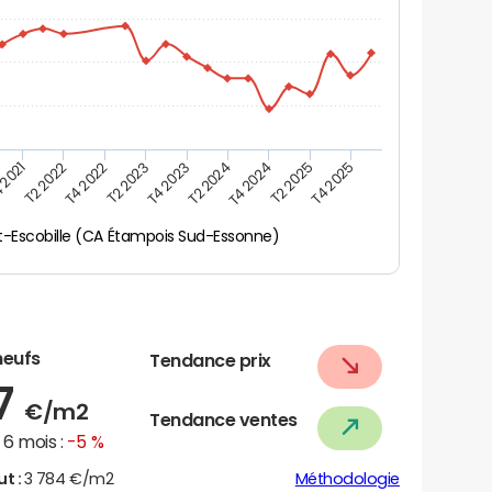
 2021
T2 2025
T4 2024
T2 2024
T4 2023
T2 2023
T4 2022
T2 2022
T4 2025
t-Escobille (CA Étampois Sud-Essonne)
neufs
Tendance prix
87
€/m2
Tendance ventes
6 mois :
-5 %
ut :
3 784 €/m2
Méthodologie