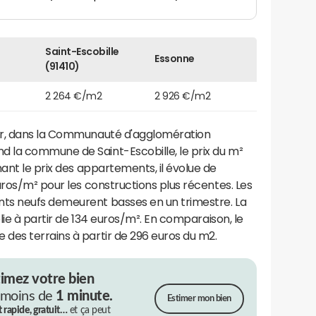
Saint-Escobille
Essonne
(91410)
2 264 €/m2
2 926 €/m2
er, dans la Communauté d'agglomération
 la commune de Saint-Escobille, le prix du m²
ant le prix des appartements, il évolue de
uros/m² pour les constructions plus récentes. Les
ts neufs demeurent basses en un trimestre. La
blie à partir de 134 euros/m². En comparaison, le
des terrains à partir de 296 euros du m2.
timez votre bien
 moins de
1 minute.
Estimer mon bien
t rapide, gratuit…
et ça peut