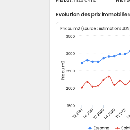
Prix bas :
1 926 €/m2
Prix ha
Evolution des prix immobilier
Prix au m2 (source : estimations JD
3500
3000
Prix au m2
2500
2000
1500
T4
T2 2021
T4 2020
T2 2020
T4 2019
T2 2019
Sain
Essonne