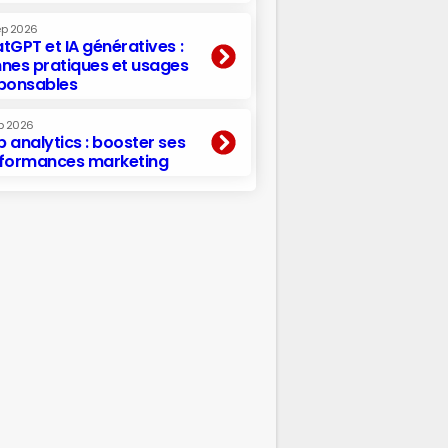
ep 2026
tGPT et IA génératives :
nes pratiques et usages
ponsables
p 2026
 analytics : booster ses
formances marketing