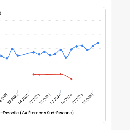
N)
 2021
T2 2022
T4 2022
T2 2023
T4 2023
T2 2024
T4 2024
T2 2025
T4 2025
t-Escobille (CA Étampois Sud-Essonne)