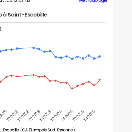
ut :
2 642 €/m2
Méthodologie
s à Saint-Escobille
N)
 2021
T2 2025
T4 2024
T2 2024
T4 2023
T2 2023
T4 2022
T2 2022
T4 2025
t-Escobille (CA Étampois Sud-Essonne)