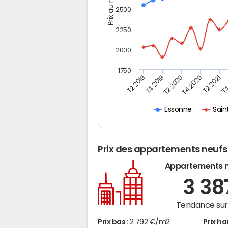
Prix au m2
2500
2250
2000
1750
T4
T2 2021
T4 2020
T2 2020
T4 2019
T2 2019
Sain
Essonne
Prix des appartements neufs
Appartements 
3 3
Tendance sur 
Prix bas :
2 792 €/m2
Prix ha