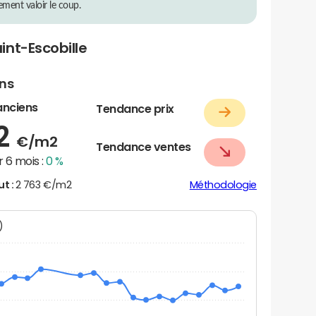
rement valoir le coup.
int-Escobille
ens
anciens
Tendance prix
02
€/m2
Tendance ventes
 6 mois :
0 %
ut :
2 763 €/m2
Méthodologie
N)