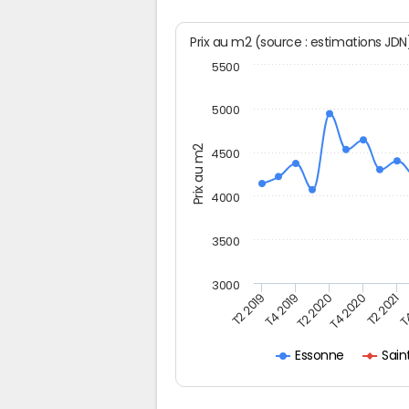
Prix au m2 (source : estimations JD
5500
5000
Prix au m2
4500
4000
3500
3000
T2 2019
T4 2019
T2 2020
T4 2020
T2 2021
T4
Sain
Essonne