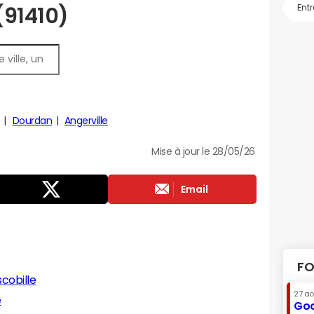
(91410)
Dourdan
Angerville
Mise à jour le 28/05/26
Email
FO
cobille
27 a
e
Goo