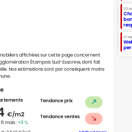
03 s
Cha
bon
res
21 se
Web
per
mobiliers affichées sur cette page concernent
glomération Étampois Sud-Essonne, dont fait
lle. Nos estimations sont par conséquent moins
mune.
le
artements
Tendance prix
64
€/m2
Tendance ventes
6 mois :
+3 %