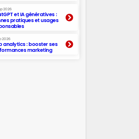
ep 2026
tGPT et IA génératives :
nes pratiques et usages
ponsables
p 2026
 analytics : booster ses
formances marketing