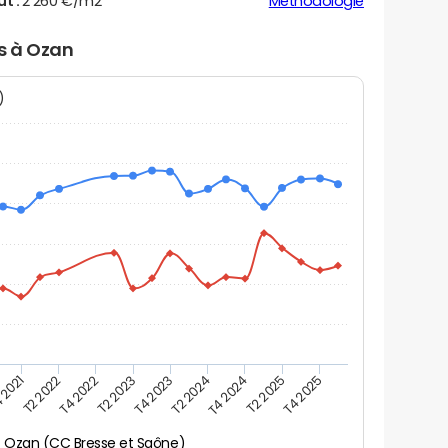
ut :
2 260 €/m2
Méthodologie
rs à Ozan
N)
 2021
T2 2025
T4 2023
T2 2022
T4 2025
T2 2024
T4 2022
T4 2024
T2 2023
Ozan (CC Bresse et Saône)