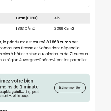
Ozan (01190)
Ain
1 863 €/m2
2 369 €/m2
, le prix du m² est estimé à
1 868 euros
net
communes Bresse et Saône dont dépend la
ains à bâtir se situe aux alentours de 71 euros du
s la région Auvergne-Rhône-Alpes les parcelles
timez votre bien
 moins de
1 minute.
Estimer mon bien
t rapide, gratuit…
et ça peut
rement valoir le coup.
zan