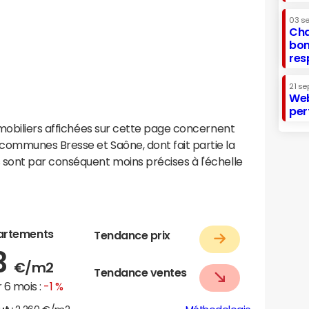
03 s
Cha
bon
res
21 se
Web
per
mobiliers affichées sur cette page concernent
ommunes Bresse et Saône, dont fait partie la
sont par conséquent moins précises à l'échelle
artements
Tendance prix
3
€/m2
Tendance ventes
 6 mois :
-1 %