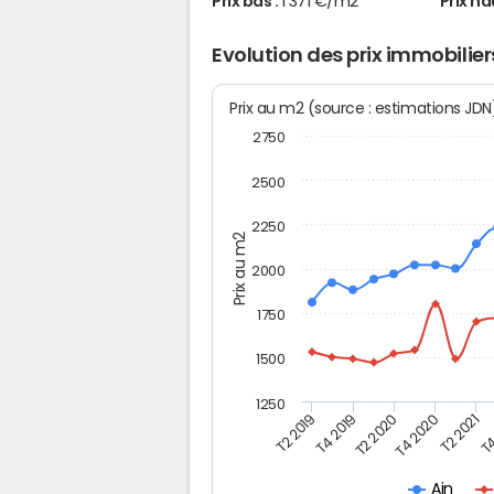
Prix bas :
1 371 €/m2
Prix ha
Evolution des prix immobilie
Prix au m2 (source : estimations JD
2750
2500
2250
Prix au m2
2000
1750
1500
1250
T4
T2 2020
T4 2020
T2 2019
T2 2021
T4 2019
Ain