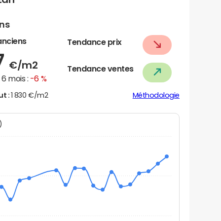
ens
anciens
Tendance prix
7
€/m2
Tendance ventes
6 mois :
-6 %
ut :
1 830 €/m2
Méthodologie
N)