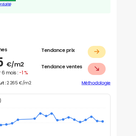
tialité
nes
Tendance prix
5
€/m2
Tendance ventes
 6 mois :
-1 %
ut :
2 265 €/m2
Méthodologie
N)