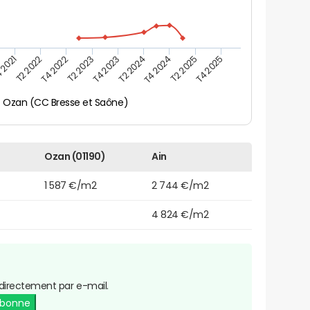
 2021
T2 2025
T4 2023
T2 2022
T4 2025
T2 2024
T4 2022
T4 2024
T2 2023
Ozan (CC Bresse et Saône)
Ozan (01190)
Ain
1 587 €/m2
2 744 €/m2
4 824 €/m2
directement par e-mail.
abonne