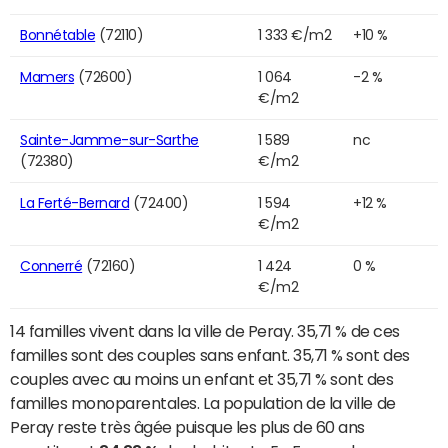
Bonnétable
(72110)
1 333 €/m2
+10 %
Mamers
(72600)
1 064
-2 %
€/m2
Sainte-Jamme-sur-Sarthe
1 589
nc
(72380)
€/m2
La Ferté-Bernard
(72400)
1 594
+12 %
€/m2
Connerré
(72160)
1 424
0 %
€/m2
14 familles vivent dans la ville de Peray. 35,71 % de ces
familles sont des couples sans enfant. 35,71 % sont des
couples avec au moins un enfant et 35,71 % sont des
familles monoparentales. La population de la ville de
Peray reste très âgée puisque les plus de 60 ans