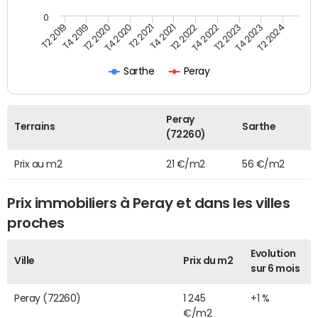
0
T2 2022
T2 2023
T2 2024
T4 2019
T4 2020
T4 2021
T4 2022
T4 2023
T2 2019
T2 2020
T2 2021
Sarthe
Peray
Peray
Terrains
Sarthe
(72260)
Prix au m2
21 €/m2
56 €/m2
Prix immobiliers à Peray et dans les villes
proches
Evolution
Ville
Prix du m2
sur 6 mois
Peray (72260)
1 245
+1 %
€/m2