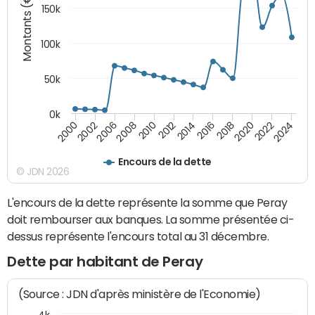
Montants (€)
150k
100k
50k
0k
2008
2022
2002
2018
2014
2010
2024
2006
2020
2000
2016
2012
Encours de la dette
© JDN 2026
L'encours de la dette représente la somme que Peray
doit rembourser aux banques. La somme présentée ci-
dessus représente l'encours total au 31 décembre.
Dette par habitant de Peray
(Source : JDN d'après ministère de l'Economie)
4k