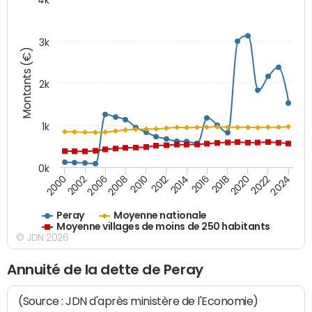
3k
Montants (€)
2k
1k
0k
2016
2014
2012
2010
2008
2006
2002
2000
2024
2022
2020
2018
Peray
Moyenne nationale
Moyenne villages de moins de 250 habitants
© JDN 2026
Annuité de la dette de Peray
(Source : JDN d'après ministère de l'Economie)