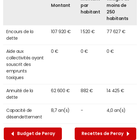
Montant
par
moins de
habitant
250
habitants
Encours de la
107 920 €
1 520 €
77 627 €
dette
Aide aux
0 €
0 €
0 €
collectivités ayant
souscrit des
emprunts
toxiques
Annuité de la
62 600 €
882 €
14 425 €
dette
Capacité de
8,7 an(s)
-
4,0 an(s)
désendettement
Budget de Peray
Recettes de Peray