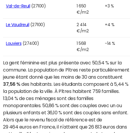
Val-de-Reuil
(27100)
1 650
+3 %
€/m2
Le Vaudreuil
(27100)
2 414
+4 %
€/m2
Louviers
(27400)
1 568
-14 %
€/m2
La gent féminine est plus présente avec 50,54 % sur la
commune. La population de Pîtres reste particulièrement
jeune étant donné que les moins de 30 ans constituent
37,56 %
des habitants. Les étudiants composent à 5,44 %
la population de la ville. À Pîtres habitent 759 familles.
13,04 % de ces ménages sont des familles
monoparentales. 50,86 % sont des couples avec un ou
plusieurs enfants et 36,10 % sont des couples sans enfant.
Alors que le revenu fiscal de référence est de
29 464 euros en France, il n'atteint que 26 813 euros dans