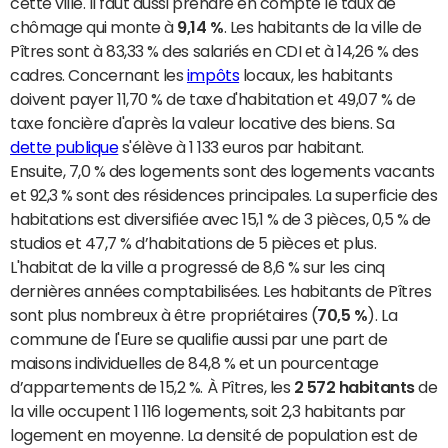
cette ville. Il faut aussi prendre en compte le taux de
chômage qui monte à
9,14 %
. Les habitants de la ville de
Pîtres sont à 83,33 % des salariés en CDI et à 14,26 % des
cadres. Concernant les
impôts
locaux, les habitants
doivent payer 11,70 % de taxe d'habitation et 49,07 % de
taxe foncière d'après la valeur locative des biens. Sa
dette publique
s'élève à 1 133 euros par habitant.
Ensuite, 7,0 % des logements sont des logements vacants
et 92,3 % sont des résidences principales. La superficie des
habitations est diversifiée avec 15,1 % de 3 pièces, 0,5 % de
studios et 47,7 % d’habitations de 5 pièces et plus.
L'habitat de la ville a progressé de 8,6 % sur les cinq
dernières années comptabilisées. Les habitants de Pîtres
sont plus nombreux à être propriétaires (
70,5 %
). La
commune de l'Eure se qualifie aussi par une part de
maisons individuelles de 84,8 % et un pourcentage
d’appartements de 15,2 %. À Pîtres, les
2 572 habitants
de
la ville occupent 1 116 logements, soit 2,3 habitants par
logement en moyenne. La densité de population est de