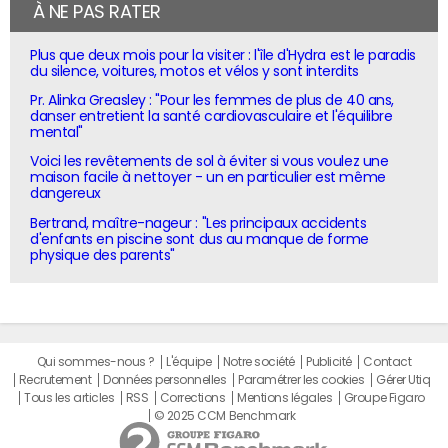
À NE PAS RATER
Plus que deux mois pour la visiter : l'île d'Hydra est le paradis
du silence, voitures, motos et vélos y sont interdits
Pr. Alinka Greasley : "Pour les femmes de plus de 40 ans,
danser entretient la santé cardiovasculaire et l'équilibre
mental"
Voici les revêtements de sol à éviter si vous voulez une
maison facile à nettoyer - un en particulier est même
dangereux
Bertrand, maître-nageur : "Les principaux accidents
d'enfants en piscine sont dus au manque de forme
physique des parents"
Qui sommes-nous ?
L'équipe
Notre société
Publicité
Contact
Recrutement
Données personnelles
Paramétrer les cookies
Gérer Utiq
Tous les articles
RSS
Corrections
Mentions légales
Groupe Figaro
© 2025 CCM Benchmark