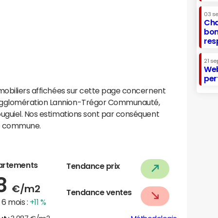
03 s
Cha
bon
res
21 se
Web
per
mobiliers affichées sur cette page concernent
agglomération Lannion-Trégor Communauté,
ouguiel. Nos estimations sont par conséquent
te commune.
artements
Tendance prix
68
€/m2
Tendance ventes
6 mois :
+11 %