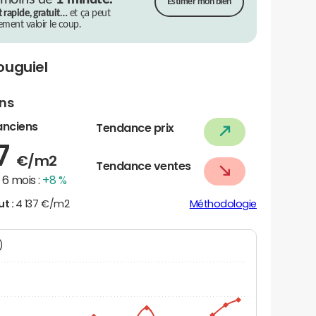
Estimer mon bien
t rapide, gratuit…
et ça peut
rement valoir le coup.
ouguiel
ens
anciens
Tendance prix
47
€/m2
Tendance ventes
6 mois :
+8 %
ut :
4 137 €/m2
Méthodologie
N)