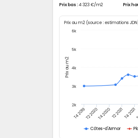
Prix bas :
4 323 €/m2
Prix ha
Prix au m2 (source : estimations JD
6k
5k
Prix au m2
4k
3k
2k
T4 2019
T2 2020
T4 2020
T2 2021
T4 2021
T
P
Côtes-d'Armor