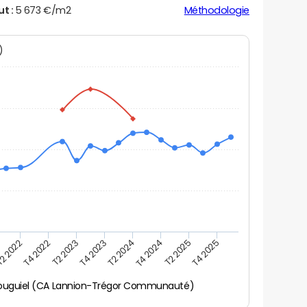
ut :
5 673 €/m2
Méthodologie
N)
2 2022
T4 2022
T2 2023
T4 2023
T2 2024
T4 2024
T2 2025
T4 2025
louguiel (CA Lannion-Trégor Communauté)