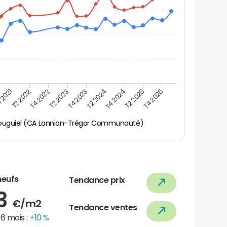
 2021
T2 2025
T4 2023
T2 2022
T4 2025
T2 2024
T4 2022
T4 2024
T2 2023
louguiel (CA Lannion-Trégor Communauté)
neufs
Tendance prix
43
€/m2
Tendance ventes
6 mois :
+10 %