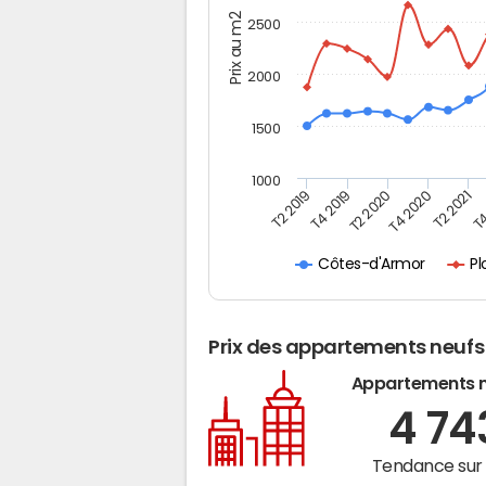
Prix au m2
2500
2000
1500
1000
T4
T2 2020
T4 2020
T2 2019
T2 2021
T4 2019
P
Côtes-d'Armor
Prix des appartements neufs
Appartements 
4 7
Tendance sur 