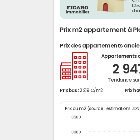
C’es
clai
Prix m2 appartement à Pl
Prix des appartements anci
Appartements 
2 9
Tendance sur 
Prix bas :
2 219 €/m2
Prix ha
Prix au m2 (source : estimations JD
3500
3000