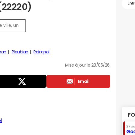
 (22220)
nan
Pleubian
Paimpol
Mise à jour le 28/05/26
Email
FO
l
27 a
Goo