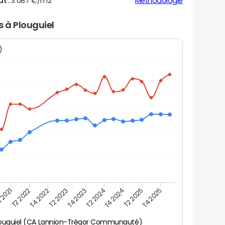
ut :
3 087 €/m2
Méthodologie
s à Plouguiel
N)
 2021
T2 2025
T4 2023
T2 2022
T4 2025
T2 2024
T4 2022
T4 2024
T2 2023
louguiel (CA Lannion-Trégor Communauté)