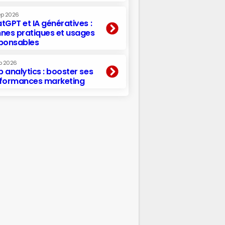
ep 2026
tGPT et IA génératives :
nes pratiques et usages
ponsables
p 2026
 analytics : booster ses
formances marketing