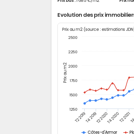
Prix bas :
1 685 €/m2
Prix ha
Evolution des prix immobilier
Prix au m2 (source : estimations JD
2500
2250
Prix au m2
2000
1750
1500
1250
T4
T2 2020
T4 2020
T2 2019
T2 2021
T4 2019
P
Côtes-d'Armor