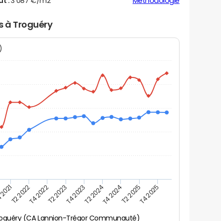
ut :
3 087 €/m2
Méthodologie
rs à Troguéry
N)
 2021
T2 2025
T4 2023
T2 2022
T4 2025
T2 2024
T4 2022
T4 2024
T2 2023
oguéry (CA Lannion-Trégor Communauté)