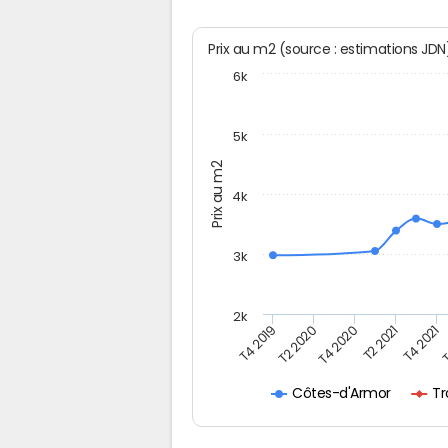
Prix au m2 (source : estimations JD
6k
5k
Prix au m2
4k
3k
2k
T4 2019
T2 2020
T4 2020
T2 2021
T4 2021
T
Tr
Côtes-d'Armor