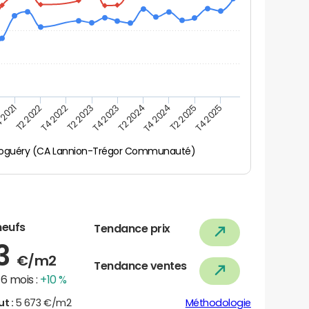
 2021
T2 2025
T4 2023
T2 2022
T4 2025
T2 2024
T4 2022
T4 2024
T2 2023
oguéry (CA Lannion-Trégor Communauté)
neufs
Tendance prix
43
€/m2
Tendance ventes
6 mois :
+10 %
ut :
5 673 €/m2
Méthodologie