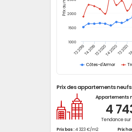
Prix au m2
2000
1500
1000
T4
T2 2020
T4 2020
T2 2019
T2 2021
T4 2019
Tr
Côtes-d'Armor
Prix des appartements neufs
Appartements 
4 7
Tendance sur 
Prix bas :
4 323 €/m2
Prix ha