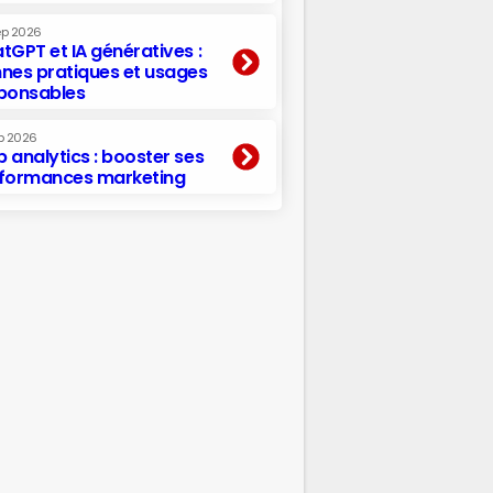
ep 2026
tGPT et IA génératives :
nes pratiques et usages
ponsables
p 2026
 analytics : booster ses
formances marketing