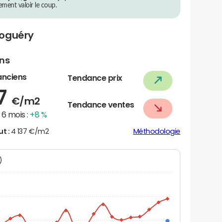
rement valoir le coup.
roguéry
ens
anciens
Tendance prix
47
€/m2
Tendance ventes
6 mois :
+8 %
ut :
4 137 €/m2
Méthodologie
N)