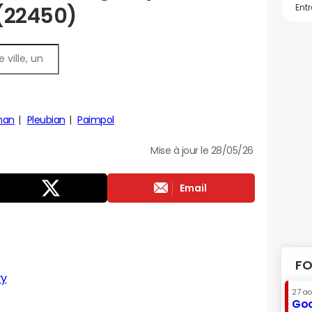
 (22450)
nan
Pleubian
Paimpol
Mise à jour le 28/05/26
Email
FO
ry
27 a
Goo