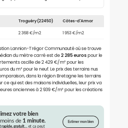
Troguéry (22450)
Côtes-d'Armor
2 368 €/m2
1 953 €/m2
tion Lannion-Trégor Communauté où se trouve
médian du mètre carré est de
2 285 euros
pour le
artements oscille de 2 429 €/m² pour les
os du m² pour le neuf. Le prix des terrains nus
comparaison, dans la région Bretagne les terrains
 ce qui est des maisons individuelles, leur prix va
eures anciennes à 2 939 €/m² pour les créations
timez votre bien
 moins de
1 minute.
Estimer mon bien
t rapide, gratuit…
et ça peut