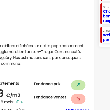
03 s
Cha
bon
res
21 se
Web
per
mobiliers affichées sur cette page concernent
agglomération Lannion-Trégor Communauté,
oguéry. Nos estimations sont par conséquent
te commune.
artements
Tendance prix
68
€/m2
Tendance ventes
6 mois :
+11 %