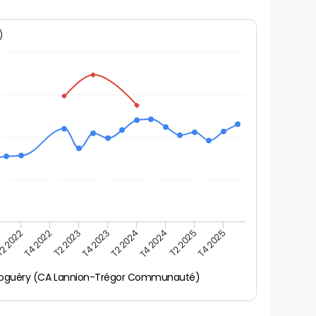
N)
2 2022
T4 2022
T2 2023
T4 2023
T2 2024
T4 2024
T2 2025
T4 2025
oguéry (CA Lannion-Trégor Communauté)