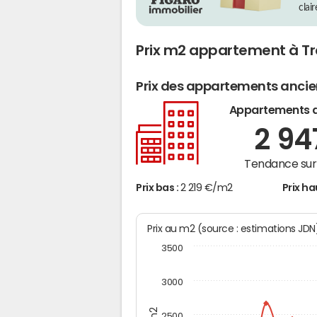
clai
Prix m2 appartement à T
Prix des appartements anci
Appartements 
2 9
Tendance sur 
Prix bas :
2 219 €/m2
Prix ha
Prix au m2 (source : estimations JD
3500
3000
2500