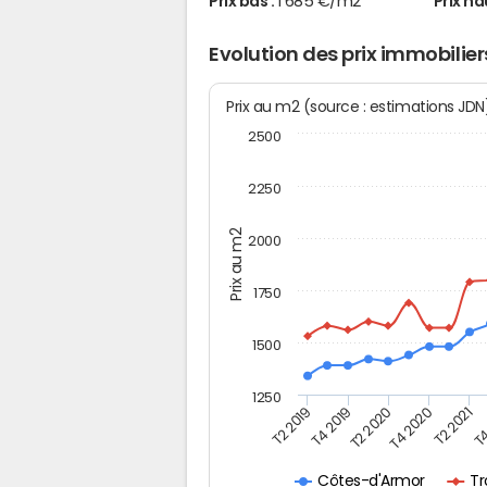
Prix bas :
1 685 €/m2
Prix ha
Evolution des prix immobilie
Prix au m2 (source : estimations JD
2500
2250
Prix au m2
2000
1750
1500
1250
T4
T2 2020
T4 2020
T2 2019
T2 2021
T4 2019
Tr
Côtes-d'Armor