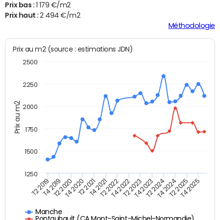
Prix bas :
1 179 €/m2
Prix haut :
2 494 €/m2
Méthodologie
Prix au m2 (source : estimations JDN)
2500
2250
Prix au m2
2000
1750
1500
1250
T4 2021
T2 2025
T2 2019
T4 2022
T2 2020
T4 2023
T2 2021
T4 2024
T2 2022
T4 2025
T4 2019
T2 2023
T4 2020
T2 2024
Manche
Pontaubault (CA Mont-Saint-Michel-Normandie)