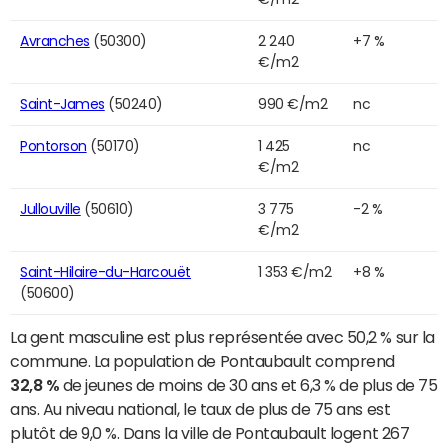
Avranches
(50300)
2 240
+7 %
€/m2
Saint-James
(50240)
990 €/m2
nc
Pontorson
(50170)
1 425
nc
€/m2
Jullouville
(50610)
3 775
-2 %
€/m2
Saint-Hilaire-du-Harcouët
1 353 €/m2
+8 %
(50600)
La gent masculine est plus représentée avec 50,2 % sur la
commune. La population de Pontaubault comprend
32,8 %
de jeunes de moins de 30 ans et 6,3 % de plus de 75
ans. Au niveau national, le taux de plus de 75 ans est
plutôt de 9,0 %. Dans la ville de Pontaubault logent 267