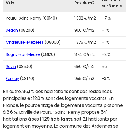
Evolution
Ville
Prix du m2
sur 6 mois
Pouru-Saint-Remy (08140)
1 302 €/m2
+7 %
Sedan
(08200)
960 €/m2
+1 %
Charleville-Mézières
(08000)
1 375 €/m2
+1 %
Bogny-sur-Meuse
(08120)
874 €/m2
+2 %
Revin
(08500)
680 €/m2
nc
Fumay
(08170)
956 €/m2
-3 %
En outre, 86,1 % des habitations sont des résidences
principales et 12,0 % sont des logements vacants. En
France, le pourcentage de logements vacants plafonne
à 8,6 %. La ville de Pouru-Saint-Remy propose 541
habitations à ses
1 129 habitants
, soit 2,1 habitants par
logement en moyenne. La commune des Ardennes se