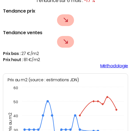
Tendance sur 6 mois :
-17 %
Tendance prix
Tendance ventes
Prix bas :
27 €/m2
Prix haut :
81 €/m2
Méthodologie
Prix au m2 (source : estimations JDN)
60
50
Prix au m2
40
30