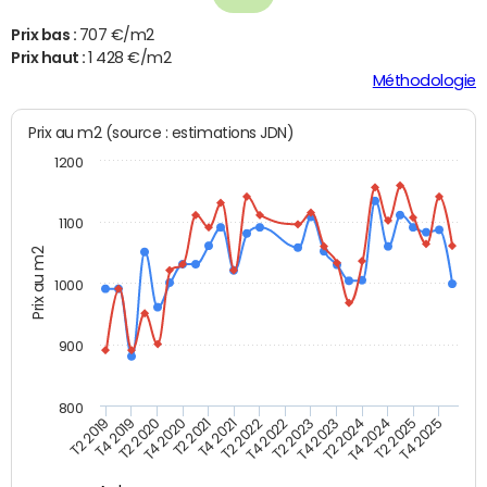
Prix bas :
707 €/m2
Prix haut :
1 428 €/m2
Méthodologie
Prix au m2 (source : estimations JDN)
1200
1100
Prix au m2
1000
900
800
T4 2021
T2 2025
T2 2019
T4 2022
T2 2020
T4 2023
T2 2021
T4 2024
T2 2022
T4 2025
T4 2019
T2 2023
T4 2020
T2 2024