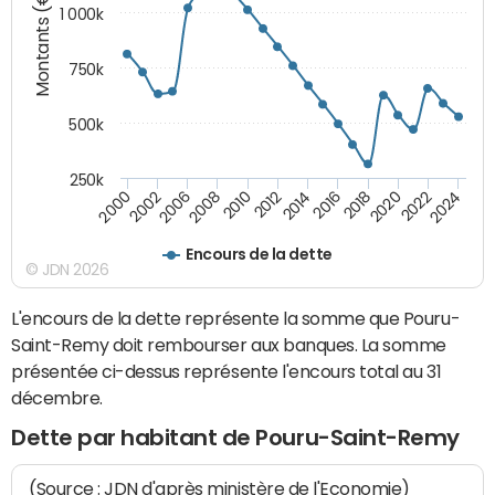
Montants (€)
1 000k
750k
500k
250k
2016
2014
2012
2010
2008
2006
2002
2000
2024
2022
2020
2018
Encours de la dette
© JDN 2026
L'encours de la dette représente la somme que Pouru-
Saint-Remy doit rembourser aux banques. La somme
présentée ci-dessus représente l'encours total au 31
décembre.
Dette par habitant de Pouru-Saint-Remy
(Source : JDN d'après ministère de l'Economie)