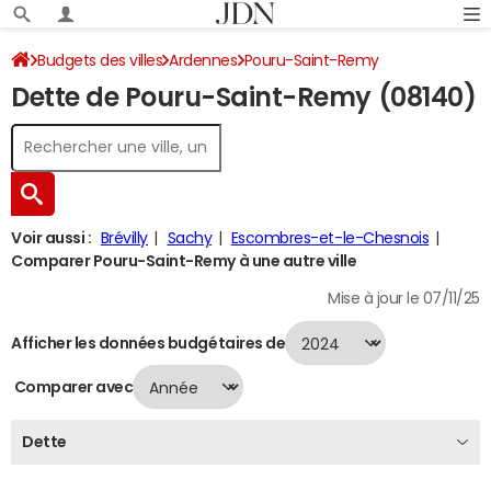
Budgets des villes
Ardennes
Pouru-Saint-Remy
Dette de Pouru-Saint-Remy (08140)
Dette au 31/12/2024
Voir aussi :
Brévilly
Sachy
Escombres-et-le-Chesnois
Comparer Pouru-Saint-Remy à une autre ville
Mise à jour le 07/11/25
Afficher les données budgétaires de
Comparer avec
Dette