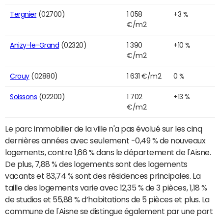
Tergnier
(02700)
1 058
+3 %
€/m2
Anizy-le-Grand
(02320)
1 390
+10 %
€/m2
Crouy
(02880)
1 631 €/m2
0 %
Soissons
(02200)
1 702
+13 %
€/m2
Le parc immobilier de la ville n'a pas évolué sur les cinq
dernières années avec seulement -0,49 % de nouveaux
logements, contre 1,66 % dans le département de l'Aisne.
De plus, 7,88 % des logements sont des logements
vacants et 83,74 % sont des résidences principales. La
taille des logements varie avec 12,35 % de 3 pièces, 1,18 %
de studios et 55,88 % d’habitations de 5 pièces et plus. La
commune de l'Aisne se distingue également par une part