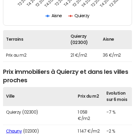
T2 2022
T2 2023
T2 2024
T4 2019
T4 2020
T4 2021
T4 2022
T4 2023
T2 2019
T2 2020
T2 2021
Aisne
Quierzy
Quierzy
Terrains
Aisne
(02300)
Prix au m2
21 €/m2
36 €/m2
Prix immobiliers à Quierzy et dans les villes
proches
Evolution
Ville
Prix du m2
sur 6 mois
Quierzy (02300)
1 058
-7 %
€/m2
Chauny
(02300)
1 147 €/m2
-2 %