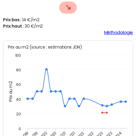
Prix bas :
14 €/m2
Prix haut :
30 €/m2
Méthodologie
Prix au m2 (source : estimations JDN)
100
80
Prix au m2
60
40
20
0