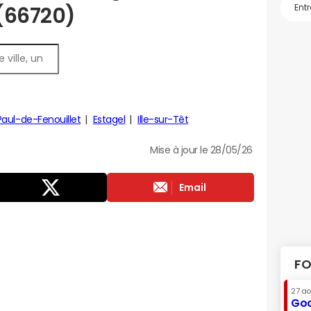
 (66720)
Paul-de-Fenouillet
Estagel
Ille-sur-Têt
Mise à jour le 28/05/26
Email
FO
27 a
Goo