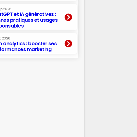
ep 2026
tGPT et IA génératives :
nes pratiques et usages
ponsables
p 2026
 analytics : booster ses
formances marketing