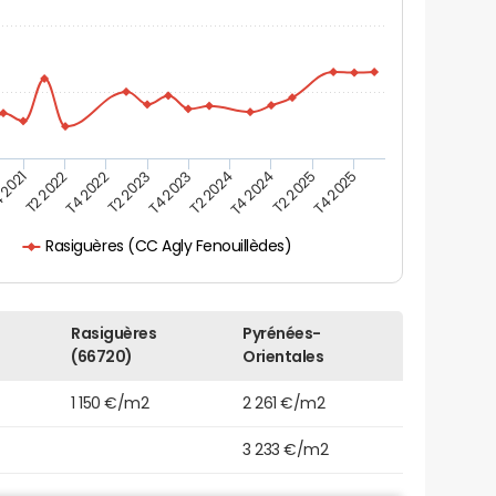
 2021
T2 2025
T4 2023
T2 2022
T4 2025
T2 2024
T4 2022
T4 2024
T2 2023
Rasiguères (CC Agly Fenouillèdes)
s
Rasiguères
Pyrénées-
(66720)
Orientales
1 150 €/m2
2 261 €/m2
3 233 €/m2