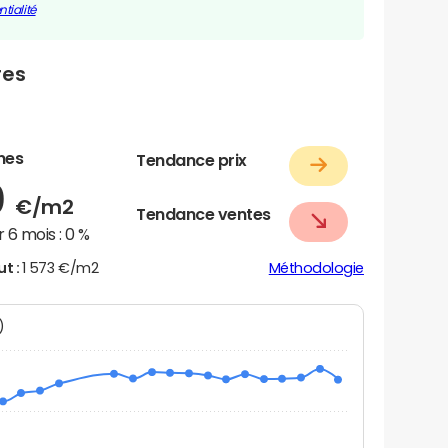
tialité
res
nes
Tendance prix
0
€/m2
Tendance ventes
 6 mois :
0 %
ut :
1 573 €/m2
Méthodologie
N)