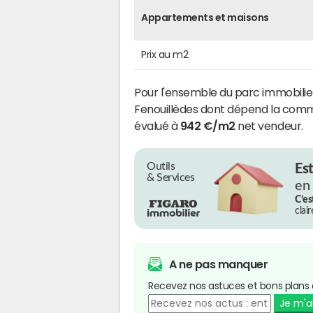
Appartements et maisons
Prix au m2
Pour l'ensemble du parc immobil
Fenouillèdes dont dépend la co
évalué à
942 €/m2
net vendeur.
Outils
Es
& Services
en
C’es
clai
A ne pas manquer
Recevez nos astuces et bons plans 
Je m'