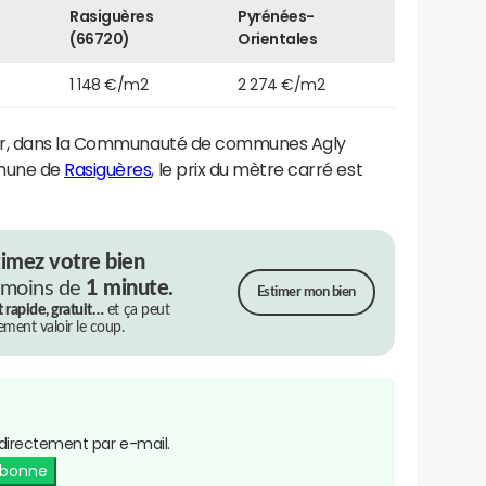
Rasiguères
Pyrénées-
(66720)
Orientales
1 148 €/m2
2 274 €/m2
ier, dans la Communauté de communes Agly
mmune de
Rasiguères
, le prix du mètre carré est
timez votre bien
 moins de
1 minute.
Estimer mon bien
t rapide, gratuit…
et ça peut
rement valoir le coup.
directement par e-mail.
abonne