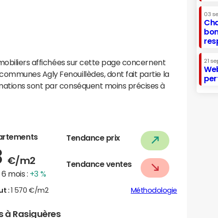
03 s
Cha
bon
res
mobiliers affichées sur cette page concernent
21 se
Web
mmunes Agly Fenouillèdes, dont fait partie la
per
ations sont par conséquent moins précises à
artements
Tendance prix
8
€/m2
Tendance ventes
6 mois :
+3 %
ut :
1 570 €/m2
Méthodologie
rs à Rasiguères