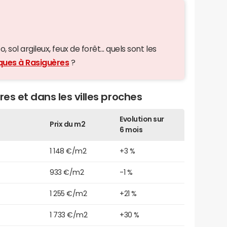
 sol argileux, feux de forêt... quels sont les
iques à Rasiguères
?
res et dans les villes proches
Evolution sur
Prix du m2
6 mois
1 148 €/m2
+3 %
933 €/m2
-1 %
1 255 €/m2
+21 %
1 733 €/m2
+30 %