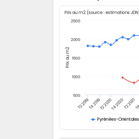
Prix au m2 (source : estimations JD
2500
2000
Prix au m2
1500
1000
500
T4
T2 2020
T4 2020
T2 2019
T2 2021
T4 2019
Pyrénées-Orientale