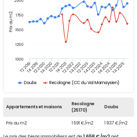
2000
Prix au m2
1750
1500
1250
1000
T4 2021
T2 2025
T2 2019
T4 2022
T2 2020
T4 2023
T2 2021
T4 2024
T2 2022
T4 2025
T4 2019
T2 2023
T4 2020
T2 2024
Recologne (CC du Val Marnaysien)
Doubs
Recologne
Appartements et maisons
Doubs
(25170)
Prix au m2
1 591 €/m2
1 937 €/m2
Le prix des biens immobiliers est de
1 658 €/m2
net