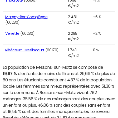
Thourotte
(60150)
1 598
-1 %
€/m2
Margny-lès-Compiègne
2 481
+6 %
(60280)
€/m2
Venette
(60280)
2 295
+2 %
€/m2
Ribécourt-Dreslincourt
(60170)
1 743
0 %
€/m2
La population de Ressons-sur-Matz se compose de
19,97 %
d’enfants de moins de 15 ans et 26,66 % de plus de
60 ans. Les étudiants constituent 4,37 % de la population
locale. Les femmes sont mieux représentées avec 51,30 %
sur la commune. À Ressons-sur-Matz vivent 782
ménages. 35,56 % de ces ménages sont des couples avec
un enfant ou plus, 46,08 % sont des couples sans enfant
et 18,55 % sont des familles monoparentales. Le revenu
fiscal de référence y est de 24 834 euros contre