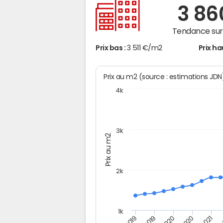
3 8
Tendance sur 
Prix bas :
3 511 €/m2
Prix ha
Prix au m2 (source : estimations JD
4k
3k
Prix au m2
2k
1k