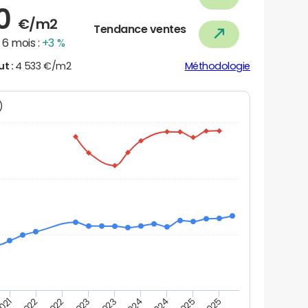
60
€/m2
Tendance ventes
6 mois :
+3 %
ut :
4 533 €/m2
Méthodologie
N)