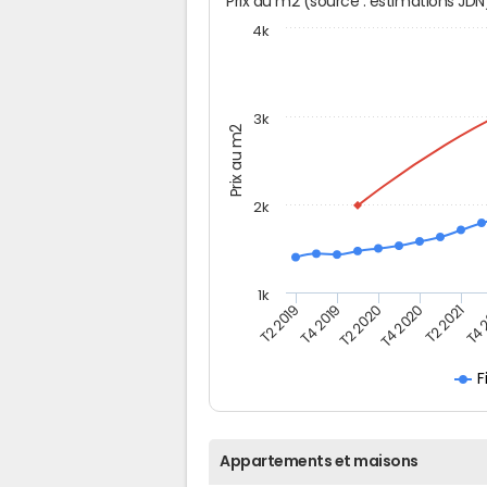
Prix au m2 (source : estimations JD
4k
3k
Prix au m2
2k
1k
T4 
T2 2019
T2 2020
T2 2021
T4 2019
T4 2020
F
Appartements et maisons