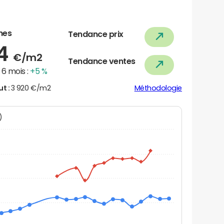
nes
Tendance prix
64
€/m2
Tendance ventes
6 mois :
+5 %
ut :
3 920 €/m2
Méthodologie
N)