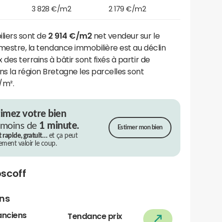
3 828 €/m2
2 179 €/m2
iliers sont de
2 914 €/m2
net vendeur sur le
emestre, la tendance immobilière est au déclin
 des terrains à bâtir sont fixés à partir de
ns la région Bretagne les parcelles sont
/m².
timez votre bien
 moins de
1 minute.
Estimer mon bien
t rapide, gratuit…
et ça peut
rement valoir le coup.
scoff
ens
anciens
Tendance prix