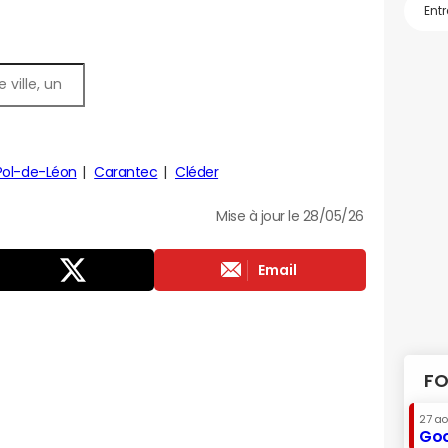
Pol-de-Léon
Carantec
Cléder
Mise à jour le 28/05/26
Email
FO
27 a
Goo