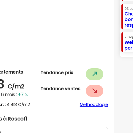
03 s
Cha
bon
res
21 se
Web
per
artements
Tendance prix
28
€/m2
Tendance ventes
6 mois :
+7 %
ut :
4 418 €/m2
Méthodologie
s à Roscoff