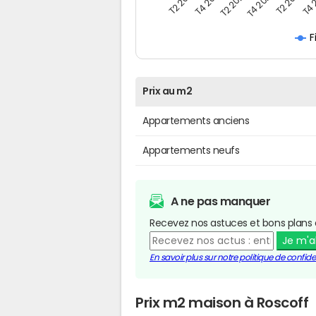
T4 
T2 2019
T2 2020
T2 2021
T4 2019
T4 2020
F
Prix au m2
Appartements anciens
Appartements neufs
A ne pas manquer
Recevez nos astuces et bons plans 
Je m'
En savoir plus sur notre politique de confiden
Prix m2 maison à Roscoff