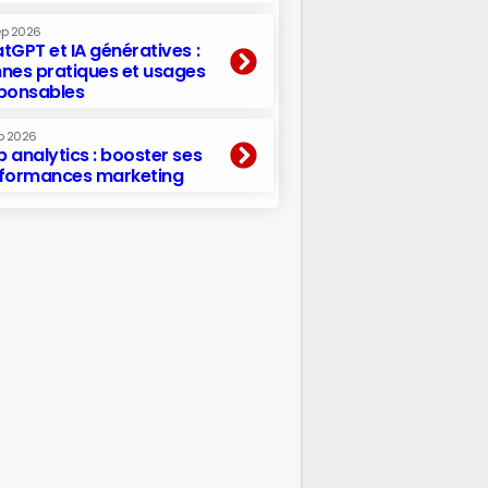
ep 2026
tGPT et IA génératives :
nes pratiques et usages
ponsables
p 2026
 analytics : booster ses
formances marketing