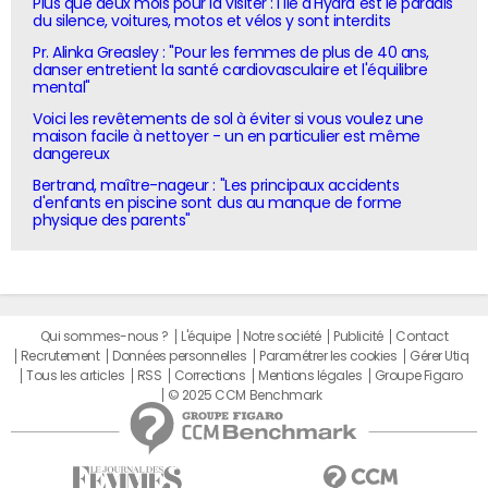
Plus que deux mois pour la visiter : l'île d'Hydra est le paradis
du silence, voitures, motos et vélos y sont interdits
Pr. Alinka Greasley : "Pour les femmes de plus de 40 ans,
danser entretient la santé cardiovasculaire et l'équilibre
mental"
Voici les revêtements de sol à éviter si vous voulez une
maison facile à nettoyer - un en particulier est même
dangereux
Bertrand, maître-nageur : "Les principaux accidents
d'enfants en piscine sont dus au manque de forme
physique des parents"
Qui sommes-nous ?
L'équipe
Notre société
Publicité
Contact
Recrutement
Données personnelles
Paramétrer les cookies
Gérer Utiq
Tous les articles
RSS
Corrections
Mentions légales
Groupe Figaro
© 2025 CCM Benchmark