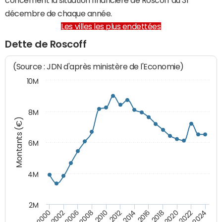
décembre de chaque année.
Les villes les plus endettées
Dette de Roscoff
(Source : JDN d'après ministère de l'Economie)
10M
8M
Montants (€)
6M
4M
2M
2024
2022
2020
2018
2016
2014
2012
2010
2008
2006
2002
2000