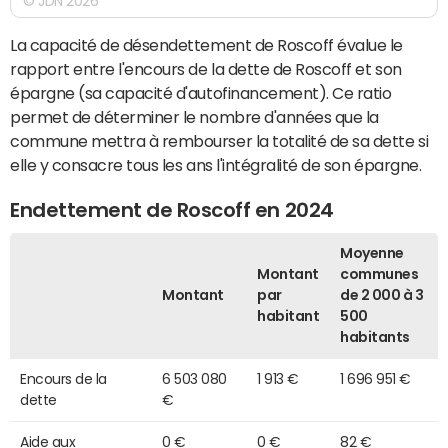
© JDN 2026
La capacité de désendettement de Roscoff évalue le
rapport entre l'encours de la dette de Roscoff et son
épargne (sa capacité d'autofinancement). Ce ratio
permet de déterminer le nombre d'années que la
commune mettra à rembourser la totalité de sa dette si
elle y consacre tous les ans l'intégralité de son épargne.
Endettement de Roscoff en 2024
Moyenne
Montant
communes
Montant
par
de 2 000 à 3
habitant
500
habitants
Encours de la
6 503 080
1 913 €
1 696 951 €
dette
€
Aide aux
0 €
0 €
82 €