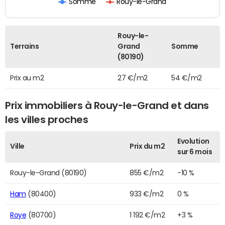
Somme
Rouy-le-Grand
Rouy-le-
Terrains
Grand
Somme
(80190)
Prix au m2
27 €/m2
54 €/m2
Prix immobiliers à Rouy-le-Grand et dans
les villes proches
Evolution
Ville
Prix du m2
sur 6 mois
Rouy-le-Grand (80190)
855 €/m2
-10 %
Ham
(80400)
933 €/m2
0 %
Roye
(80700)
1 192 €/m2
+3 %