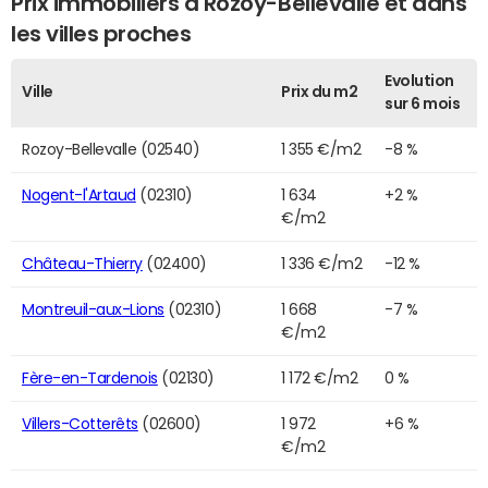
Prix immobiliers à Rozoy-Bellevalle et dans
les villes proches
Evolution
Ville
Prix du m2
sur 6 mois
Rozoy-Bellevalle (02540)
1 355 €/m2
-8 %
Nogent-l'Artaud
(02310)
1 634
+2 %
€/m2
Château-Thierry
(02400)
1 336 €/m2
-12 %
Montreuil-aux-Lions
(02310)
1 668
-7 %
€/m2
Fère-en-Tardenois
(02130)
1 172 €/m2
0 %
Villers-Cotterêts
(02600)
1 972
+6 %
€/m2