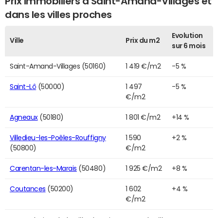
Prix immobiliers à Saint-Amand-Villages et
dans les villes proches
Evolution
Ville
Prix du m2
sur 6 mois
Saint-Amand-Villages (50160)
1 419 €/m2
-5 %
Saint-Lô
(50000)
1 497
-5 %
€/m2
Agneaux
(50180)
1 801 €/m2
+14 %
Villedieu-les-Poêles-Rouffigny
1 590
+2 %
(50800)
€/m2
Carentan-les-Marais
(50480)
1 925 €/m2
+8 %
Coutances
(50200)
1 602
+4 %
€/m2