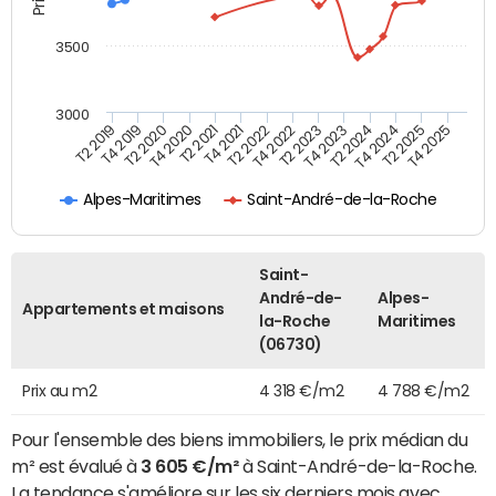
3500
3000
T4 2021
T2 2025
T2 2020
T4 2023
T2 2022
T4 2025
T4 2020
T2 2024
T2 2019
T4 2022
T2 2021
T4 2024
T4 2019
T2 2023
Alpes-Maritimes
Saint-André-de-la-Roche
Saint-
André-de-
Alpes-
Appartements et maisons
la-Roche
Maritimes
(06730)
Prix au m2
4 318 €/m2
4 788 €/m2
Pour l'ensemble des biens immobiliers, le prix médian du
m² est évalué à
3 605 €/m²
à Saint-André-de-la-Roche.
La tendance s'améliore sur les six derniers mois avec